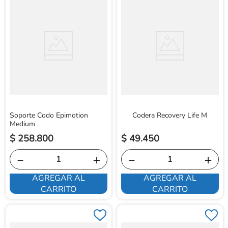
Soporte Codo Epimotion
Codera Recovery Life M
Medium
$
258
.
800
$
49
.
450
－
＋
－
＋
AGREGAR AL
AGREGAR AL
CARRITO
CARRITO