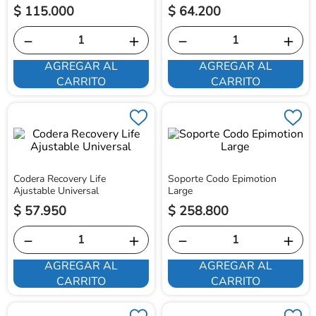
$
115
.
000
$
64
.
200
－
＋
－
＋
AGREGAR AL
AGREGAR AL
CARRITO
CARRITO
Codera Recovery Life
Soporte Codo Epimotion
Ajustable Universal
Large
$
57
.
950
$
258
.
800
－
＋
－
＋
AGREGAR AL
AGREGAR AL
CARRITO
CARRITO