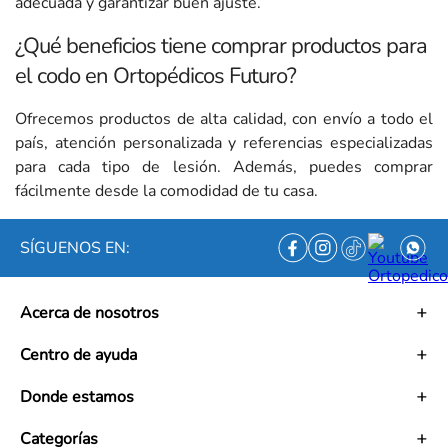
adecuada y garantizar buen ajuste.
¿Qué beneficios tiene comprar productos para
el codo en Ortopédicos Futuro?
Ofrecemos productos de alta calidad, con envío a todo el
país, atención personalizada y referencias especializadas
para cada tipo de lesión. Además, puedes comprar
fácilmente desde la comodidad de tu casa.
SÍGUENOS EN:
Acerca de nosotros
Historia
Centro de ayuda
Misión
Visión
Términos y condiciones
Donde estamos
Trabaja con nosotros
Políticas de tratamiento de datos personales
Convenios
Políticas de envío
Mapa de tiendas
Categorías
Ética empresarial
PQRS y Garantías
Contacto