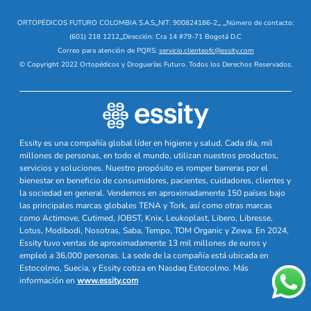
ORTOPÉDICOS FUTURO COLOMBIA S.A.S
_
NIT: 900824186-2
_
_
Número de contacto:
(601) 218 1212
_
Dirección: Cra 14 #79-71 Bogotá D.C
Correo para atención de PQRS:
servicio.clienteofc@essity.com
© Copyright 2022 Ortopédicos y Droguerías Futuro. Todos los Derechos Reservados.
Essity es una compañía global líder en higiene y salud. Cada día, mil
millones de personas, en todo el mundo, utilizan nuestros productos,
servicios y soluciones. Nuestro propósito es romper barreras por el
bienestar en beneficio de consumidores, pacientes, cuidadores, clientes y
la sociedad en general. Vendemos en aproximadamente 150 países bajo
las principales marcas globales TENA y Tork, así como otras marcas
como Actimove, Cutimed, JOBST, Knix, Leukoplast, Libero, Libresse,
Lotus, Modibodi, Nosotras, Saba, Tempo, TOM Organic y Zewa. En 2024,
Essity tuvo ventas de aproximadamente 13 mil millones de euros y
empleó a 36,000 personas. La sede de la compañía está ubicada en
Estocolmo, Suecia, y Essity cotiza en Nasdaq Estocolmo. Más
información en
www.essity.com