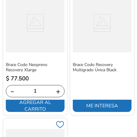
Brace Codo Neopreno
Brace Codo Recovery
Recovery Xlarge
Multigrado Única Black
$
77
.
500
－
＋
AGREGAR AL
ME INTERESA
CARRITO