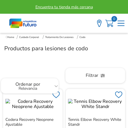
Encuentra tu tienda más cercana
0
Codo
Cuidado Corporal
Tratamiento De Lesiones
Codo
Productos para lesiones de codo
Filtrar
Ordenar por
Relevancia
Codera Recovery Neoprene
Tennis Elbow Recovery White
Ajustable
Standr