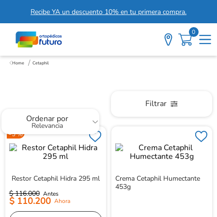
Recibe YA un descuento 10% en tu primera compra.
0
Cetaphil
Cetaphil
Filtrar
Ordenar por
Relevancia
-
5 %
Restor Cetaphil Hidra 295 ml
Crema Cetaphil Humectante
453g
$
116
.
000
$
110
.
200