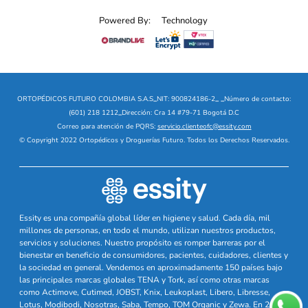
Powered By:
Technology
ORTOPÉDICOS FUTURO COLOMBIA S.A.S
_
NIT: 900824186-2
_
_
Número de contacto:
(601) 218 1212
_
Dirección: Cra 14 #79-71 Bogotá D.C
Correo para atención de PQRS:
servicio.clienteofc@essity.com
© Copyright 2022 Ortopédicos y Droguerías Futuro. Todos los Derechos Reservados.
Essity es una compañía global líder en higiene y salud. Cada día, mil
millones de personas, en todo el mundo, utilizan nuestros productos,
servicios y soluciones. Nuestro propósito es romper barreras por el
bienestar en beneficio de consumidores, pacientes, cuidadores, clientes y
la sociedad en general. Vendemos en aproximadamente 150 países bajo
las principales marcas globales TENA y Tork, así como otras marcas
como Actimove, Cutimed, JOBST, Knix, Leukoplast, Libero, Libresse,
Lotus, Modibodi, Nosotras, Saba, Tempo, TOM Organic y Zewa. En 2024,