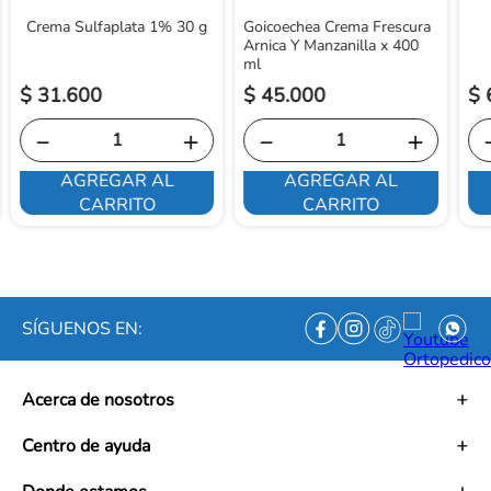
Crema Sulfaplata 1% 30 g
Goicoechea Crema Frescura
Arnica Y Manzanilla x 400
ml
$
31
.
600
$
45
.
000
$
－
＋
－
＋
AGREGAR AL
AGREGAR AL
CARRITO
CARRITO
SÍGUENOS EN:
Acerca de nosotros
Historia
Centro de ayuda
Misión
Visión
Términos y condiciones