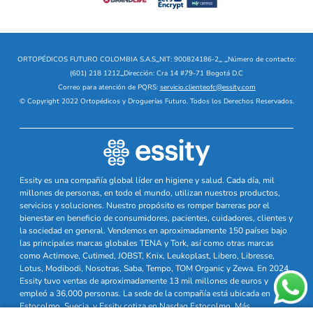
ORTOPÉDICOS FUTURO COLOMBIA S.A.S
_
NIT: 900824186-2
_
_
Número de contacto:
(601) 218 1212
_
Dirección: Cra 14 #79-71 Bogotá D.C
Correo para atención de PQRS:
servicio.clienteofc@essity.com
© Copyright 2022 Ortopédicos y Droguerías Futuro. Todos los Derechos Reservados.
Essity es una compañía global líder en higiene y salud. Cada día, mil
millones de personas, en todo el mundo, utilizan nuestros productos,
servicios y soluciones. Nuestro propósito es romper barreras por el
bienestar en beneficio de consumidores, pacientes, cuidadores, clientes y
la sociedad en general. Vendemos en aproximadamente 150 países bajo
las principales marcas globales TENA y Tork, así como otras marcas
como Actimove, Cutimed, JOBST, Knix, Leukoplast, Libero, Libresse,
Lotus, Modibodi, Nosotras, Saba, Tempo, TOM Organic y Zewa. En 2024,
Essity tuvo ventas de aproximadamente 13 mil millones de euros y
empleó a 36,000 personas. La sede de la compañía está ubicada en
Estocolmo, Suecia, y Essity cotiza en Nasdaq Estocolmo. Más