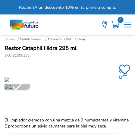
Recibe YA un descuento 10% en tu primera compra.
0
Cuidado Personal
Cuidado De La Piel
Cuerpo
Restor Cetaphil Hidra 295 ml
SKU
:
81000132
El limpiador cremoso con una mezcla de 9 humectantes y vitamina
E proporciona un alivio calmante para la piel muy seca.