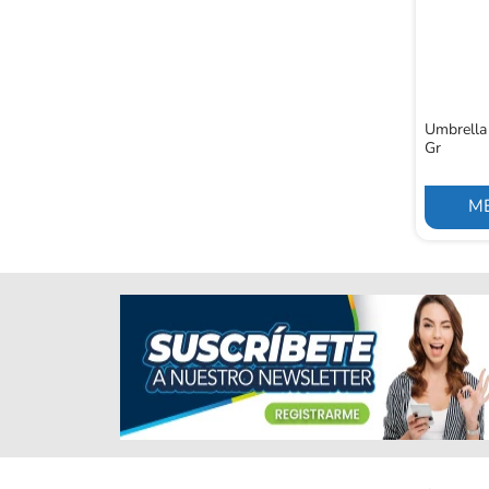
Umbrella
Gr
ME