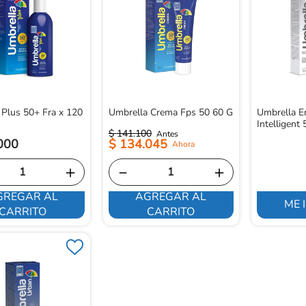
 Plus 50+ Fra x 120
Umbrella Crema Fps 50 60 G
Umbrella E
Intelligent
$
141
.
100
000
$
134
.
045
＋
－
＋
GREGAR AL
AGREGAR AL
ME 
CARRITO
CARRITO