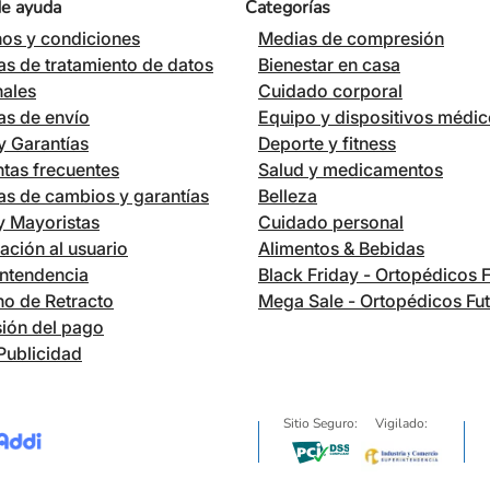
de ayuda
Categorías
os y condiciones
Medias de compresión
cas de tratamiento de datos
Bienestar en casa
nales
Cuidado corporal
cas de envío
Equipo y dispositivos médi
 Garantías
Deporte y fitness
tas frecuentes
Salud y medicamentos
cas de cambios y garantías
Belleza
 y Mayoristas
Cuidado personal
ación al usuario
Alimentos & Bebidas
ntendencia
Black Friday - Ortopédicos 
o de Retracto
Mega Sale - Ortopédicos Fu
ión del pago
Publicidad
Sitio Seguro:
Vigilado: