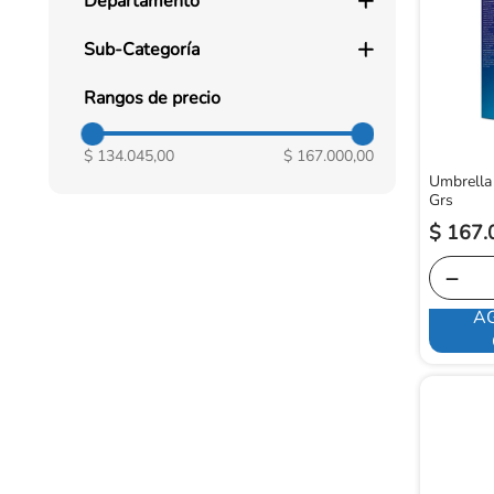
Departamento
Cuidado Personal
Sub-Categoría
Protección Solar
Rangos de precio
$ 134.045,00
$ 167.000,00
Umbrella
Grs
$
167
.
－
A