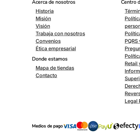
Acerca de nosotros
Centro 
Historia
Términ
Misión
Políti
Visión
perso
Trabaja con nosotros
Políti
Convenios
PQRS y
Ética empresarial
Pregun
Políti
Donde estamos
Retail
Mapa de tiendas
Inform
Contacto
Superi
Derech
Revers
Legal 
Medios de pago