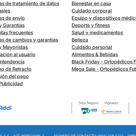
cas de tratamiento de datos
Bienestar en casa
nales
Cuidado corporal
cas de envío
Equipo y dispositivos médi
 Garantías
Deporte y fitness
tas frecuentes
Salud y medicamentos
cas de cambios y garantías
Belleza
 y Mayoristas
Cuidado personal
ación al usuario
Alimentos & Bebidas
ntendencia
Black Friday - Ortopédicos 
o de Retracto
Mega Sale - Ortopédicos Fu
ión del pago
Publicidad
Sitio Seguro:
Vigilado: