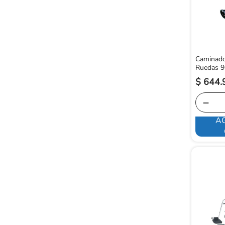
Caminado
Ruedas 
$
644
.
－
A