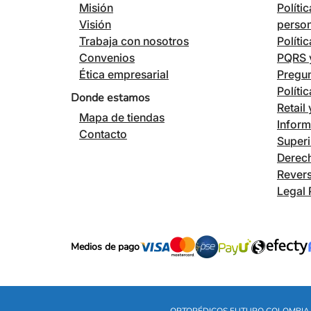
Misión
Políti
Visión
perso
Trabaja con nosotros
Políti
Convenios
PQRS y
Ética empresarial
Pregun
Políti
Donde estamos
Retail
Mapa de tiendas
Inform
Contacto
Superi
Derech
Revers
Legal 
Medios de pago