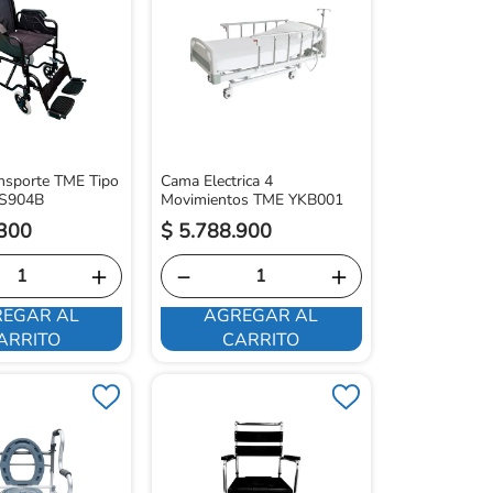
ansporte TME Tipo
Cama Electrica 4
 FS904B
Movimientos TME YKB001
300
$
5
.
788
.
900
＋
－
＋
EGAR AL
AGREGAR AL
ARRITO
CARRITO