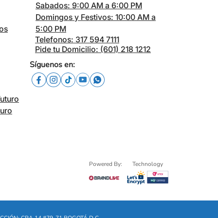
Sabados: 9:00 AM a 6:00 PM
Domingos y Festivos: 10:00 AM a
cos
5:00 PM
Telefonos: 317 594 7111
Pide tu Domicilio: (601) 218 1212
Síguenos en:
Futuro
turo
Powered By:
Technology