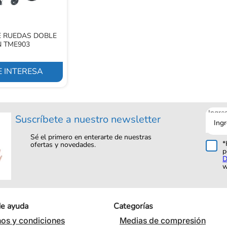
E RUEDAS DOBLE
N TME903
 INTERESA
Ingre
Suscríbete a nuestro newsletter
tu
corre
Sé el primero en enterarte de nuestras
*
ofertas y novedades.
p
D
w
de ayuda
Categorías
os y condiciones
Medias de compresión