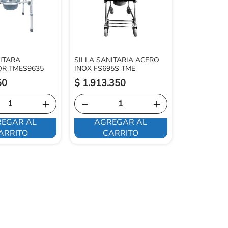
NITARA
SILLA SANITARIA ACERO
R TMES9635
INOX FS695S TME
50
$
1
.
913
.
350
＋
－
＋
EGAR AL
AGREGAR AL
ARRITO
CARRITO