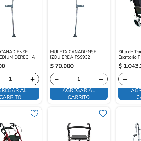
 CANADIENSE
MULETA CANADIENSE
Silla de Tr
MEDIUM DERECHA
IZQUIERDA FS9932
Escritorio
00
$
70
.
000
$
1
.
043
.
＋
－
＋
－
GREGAR AL
AGREGAR AL
AGR
CARRITO
CARRITO
C