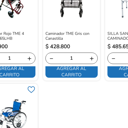
r Rojo TME 4
Caminador TME Gris con
SILLA SA
965LHB
Canastilla
CAMINADO
900
$
428
.
800
$
485
.
6
＋
－
＋
－
GREGAR AL
AGREGAR AL
AGR
CARRITO
CARRITO
C