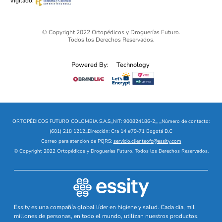
Vigilado:
© Copyright 2022 Ortopédicos y Droguerías Futuro.
Todos los Derechos Reservados.
Powered By:
Technology
ORTOPÉDICOS FUTURO COLOMBIA S.A.S
_
NIT: 900824186-2
_
_
Número de contacto:
(601) 218 1212
_
Dirección: Cra 14 #79-71 Bogotá D.C
Correo para atención de PQRS:
servicio.clienteofc@essity.com
© Copyright 2022 Ortopédicos y Droguerías Futuro. Todos los Derechos Reservados.
Essity es una compañía global líder en higiene y salud. Cada día, mil
millones de personas, en todo el mundo, utilizan nuestros productos,