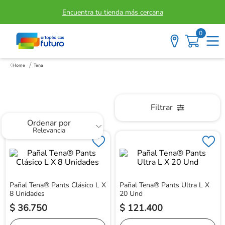
Encuentra tu tienda más cercana
0
Tena
Tena
Filtrar
Ordenar por
Relevancia
Pañal Tena® Pants Clásico L X
Pañal Tena® Pants Ultra L X
8 Unidades
20 Und
$
36
.
750
$
121
.
400