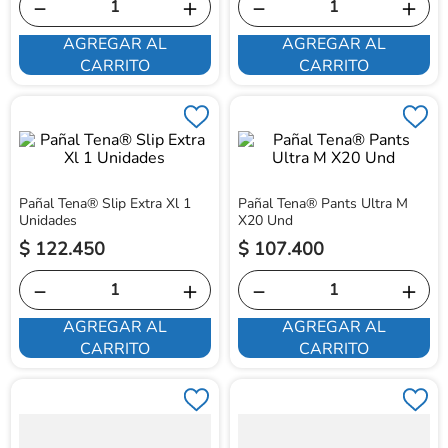
－
＋
－
＋
AGREGAR AL
AGREGAR AL
CARRITO
CARRITO
Pañal Tena® Slip Extra Xl 1
Pañal Tena® Pants Ultra M
Unidades
X20 Und
$
122
.
450
$
107
.
400
－
＋
－
＋
AGREGAR AL
AGREGAR AL
CARRITO
CARRITO