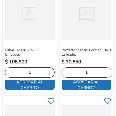
Pañal Tena® Slip L 1
Protector Tena® Formen Dia 0
Unidades
Unidades
$
108
.
900
$
30
.
850
－
＋
－
＋
AGREGAR AL
AGREGAR AL
CARRITO
CARRITO