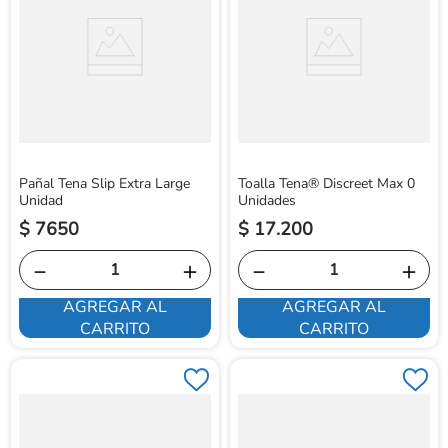
Pañal Tena Slip Extra Large
Toalla Tena® Discreet Max 0
Unidad
Unidades
$
7650
$
17
.
200
－
＋
－
＋
AGREGAR AL
AGREGAR AL
CARRITO
CARRITO