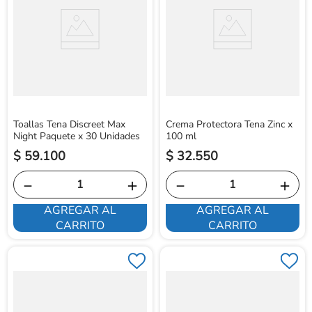
Toallas Tena Discreet Max
Crema Protectora Tena Zinc x
Night Paquete x 30 Unidades
100 ml
$
59
.
100
$
32
.
550
－
＋
－
＋
AGREGAR AL
AGREGAR AL
CARRITO
CARRITO