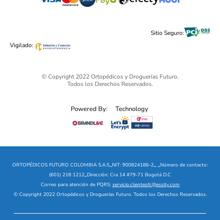
Cuidado Personal
Alimentos & Bebidas
Black Friday 2025 - Ortopédicos Futuro
Sitio Seguro:
Ofertas mega sale
Vigilado:
© Copyright 2022 Ortopédicos y Droguerías Futuro.
Todos los Derechos Reservados.
Powered By:
Technology
ORTOPÉDICOS FUTURO COLOMBIA S.A.S
_
NIT: 900824186-2
_
_
Número de contacto:
(601) 218 1212
_
Dirección: Cra 14 #79-71 Bogotá D.C
Correo para atención de PQRS:
servicio.clienteofc@essity.com
© Copyright 2022 Ortopédicos y Droguerías Futuro. Todos los Derechos Reservados.