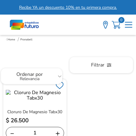
Recibe YA un descuento 10% en tu primera compra.
0
Pronabell
Pronabell
Filtrar
Ordenar por
Relevancia
Cloruro De Magnesio Tabx30
$
26
.
500
－
＋