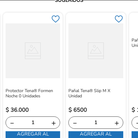
SUGERIDOS
Pañ
Un
Protector Tena® Formen
Pañal Tena® Slip M X
Noche 0 Unidades
Unidad
$
36
.
000
$
6500
$
－
＋
－
＋
AGREGAR AL
AGREGAR AL