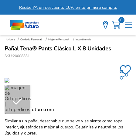
Recibe YA un descuento 10% en tu primera compra.
0
Cuidado Personal
Higiene Personal
Incontinencia
Pañal Tena® Pants Clásico L X 8 Unidades
SKU
:
20008831
Similar a un pañal desechable que se ve y se siente como ropa
interior, ajustándose mejor al cuerpo. Gelatiniza y neutraliza los
líquidos y olores.