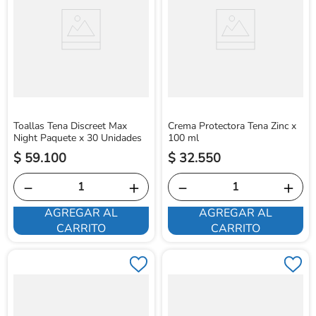
Toallas Tena Discreet Max
Crema Protectora Tena Zinc x
Night Paquete x 30 Unidades
100 ml
$
59
.
100
$
32
.
550
－
＋
－
＋
AGREGAR AL
AGREGAR AL
CARRITO
CARRITO