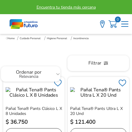
Encuentra tu tienda más cercana
0
Incontinencia
Cuidado Personal
Higiene Personal
Incontinencia
Filtrar
Ordenar por
Relevancia
Pañal Tena® Pants Clásico L X
Pañal Tena® Pants Ultra L X
8 Unidades
20 Und
$
36
.
750
$
121
.
400