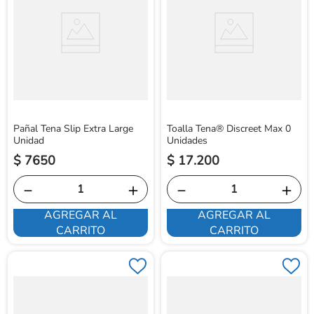
Pañal Tena Slip Extra Large
Toalla Tena® Discreet Max 0
Unidad
Unidades
$
7650
$
17
.
200
－
＋
－
＋
AGREGAR AL
AGREGAR AL
CARRITO
CARRITO