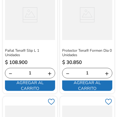
Pañal Tena® Slip L 1
Protector Tena® Formen Dia 0
Unidades
Unidades
$
108
.
900
$
30
.
850
－
＋
－
＋
AGREGAR AL
AGREGAR AL
CARRITO
CARRITO