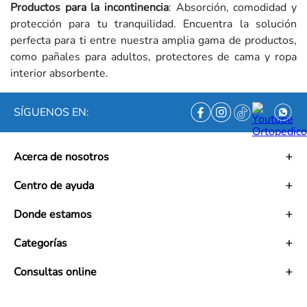
Productos para la incontinencia
: Absorción, comodidad y
protección para tu tranquilidad. Encuentra la solución
perfecta para ti entre nuestra amplia gama de productos,
como pañales para adultos, protectores de cama y ropa
interior absorbente.
SÍGUENOS EN:
Acerca de nosotros
Historia
Centro de ayuda
Misión
Visión
Términos y condiciones
Donde estamos
Trabaja con nosotros
Políticas de tratamiento de datos personales
Convenios
Políticas de envío
Mapa de tiendas
Categorías
Ética empresarial
PQRS y Garantías
Contacto
Preguntas frecuentes
Medias de Compresión
Consultas online
Políticas de cambios y garantías Retail y Mayoristas
Bienestar en Casa
Información al usuario
Cuidado Corporal
Lunes - Viernes: 7:00 AM a 5:30 PM
Superintendencia
Equipos y Dispositivos Médicos
Sabados: 7:00 AM a 5:00 PM