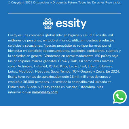
© Copyright 2022 Ortopédicos y Droguerías Futuro. Todos los Derechos Reservados.
Essity es una compañía global líder en higiene y salud. Cada día, mil
millones de personas, en todo el mundo, utilizan nuestros productos,
servicios y soluciones. Nuestro propósito es romper barreras por el
bienestar en beneficio de consumidores, pacientes, cuidadores, clientes y
la sociedad en general. Vendemos en aproximadamente 150 países bajo
las principales marcas globales TENA y Tork, así como otras marcas
como Actimove, Cutimed, JOBST, Knix, Leukoplast, Libero, Libresse,
Lotus, Modibodi, Nosotras, Saba, Tempo, TOM Organic y Zewa. En 2024,
Essity tuvo ventas de aproximadamente 13 mil millones de euros y
empleó a 36,000 personas. La sede de la compañía está ubicada en
Estocolmo, Suecia, y Essity cotiza en Nasdaq Estocolmo. Más
información en
www.essity.com