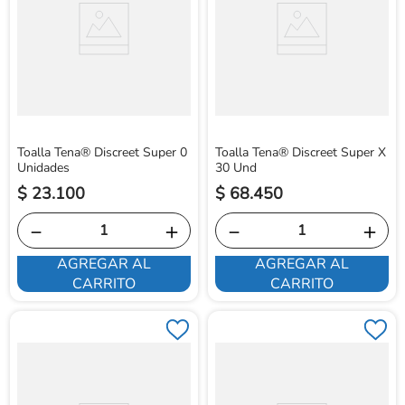
Toalla Tena® Discreet Super 0
Toalla Tena® Discreet Super X
Unidades
30 Und
$
23
.
100
$
68
.
450
－
＋
－
＋
AGREGAR AL
AGREGAR AL
CARRITO
CARRITO