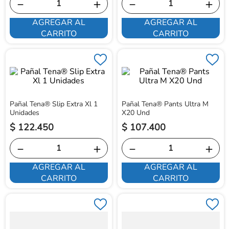
－
＋
－
＋
AGREGAR AL
AGREGAR AL
CARRITO
CARRITO
Pañal Tena® Slip Extra Xl 1
Pañal Tena® Pants Ultra M
Unidades
X20 Und
$
122
.
450
$
107
.
400
－
＋
－
＋
AGREGAR AL
AGREGAR AL
CARRITO
CARRITO