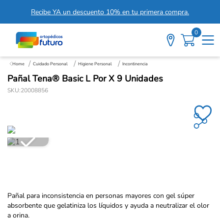
Recibe YA un descuento 10% en tu primera compra.
0
Cuidado Personal
Higiene Personal
Incontinencia
Pañal Tena® Basic L Por X 9 Unidades
SKU
:
20008856
Pañal para inconsistencia en personas mayores con gel súper
absorbente que gelatiniza los líquidos y ayuda a neutralizar el olor
a orina.