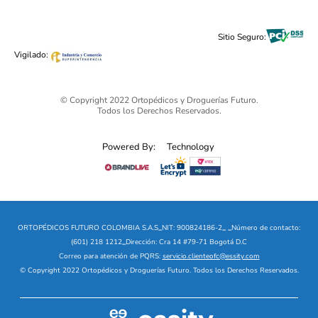
Cuidado Personal
Alimentos & Bebidas
Black Friday 2025 - Ortopédicos Futuro
Sitio Seguro:
Ofertas mega sale
Vigilado:
© Copyright 2022 Ortopédicos y Droguerías Futuro.
Todos los Derechos Reservados.
Powered By:
Technology
ORTOPÉDICOS FUTURO COLOMBIA S.A.S
_
NIT: 900824186-2
_
_
Número de contacto:
(601) 218 1212
_
Dirección: Cra 14 #79-71 Bogotá D.C
Correo para atención de PQRS:
servicio.clienteofc@essity.com
© Copyright 2022 Ortopédicos y Droguerías Futuro. Todos los Derechos Reservados.