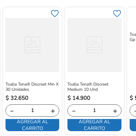
Toa
Gp
Toalla Tena® Discreet Min X
Toalla Tena® Discreet
30 Unidades
Medium 10 Und
$
32
.
650
$
14
.
900
$
－
＋
－
＋
AGREGAR AL
AGREGAR AL
CARRITO
CARRITO