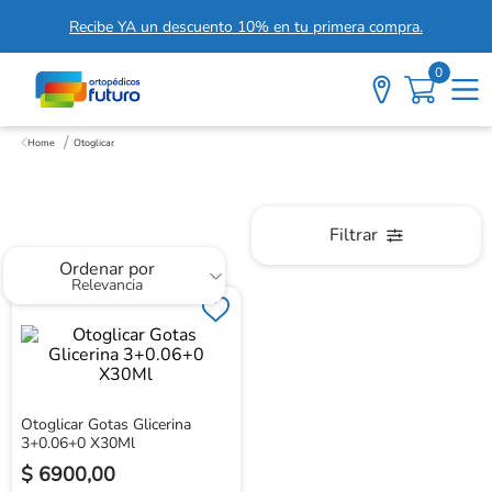
Recibe YA un descuento 10% en tu primera compra.
0
Otoglicar
Otoglicar
Filtrar
Ordenar por
Relevancia
Otoglicar Gotas Glicerina
3+0.06+0 X30Ml
$
6900
,
00