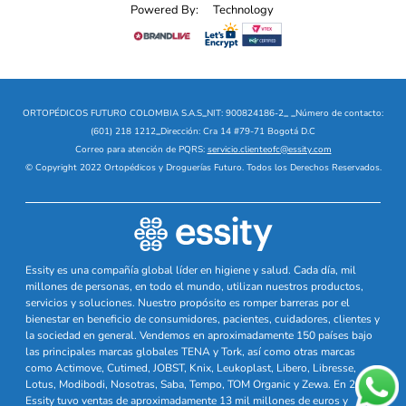
Powered By:
Technology
ORTOPÉDICOS FUTURO COLOMBIA S.A.S
_
NIT: 900824186-2
_
_
Número de contacto:
(601) 218 1212
_
Dirección: Cra 14 #79-71 Bogotá D.C
Correo para atención de PQRS:
servicio.clienteofc@essity.com
© Copyright 2022 Ortopédicos y Droguerías Futuro. Todos los Derechos Reservados.
Essity es una compañía global líder en higiene y salud. Cada día, mil
millones de personas, en todo el mundo, utilizan nuestros productos,
servicios y soluciones. Nuestro propósito es romper barreras por el
bienestar en beneficio de consumidores, pacientes, cuidadores, clientes y
la sociedad en general. Vendemos en aproximadamente 150 países bajo
las principales marcas globales TENA y Tork, así como otras marcas
como Actimove, Cutimed, JOBST, Knix, Leukoplast, Libero, Libresse,
Lotus, Modibodi, Nosotras, Saba, Tempo, TOM Organic y Zewa. En 2024,
Essity tuvo ventas de aproximadamente 13 mil millones de euros y