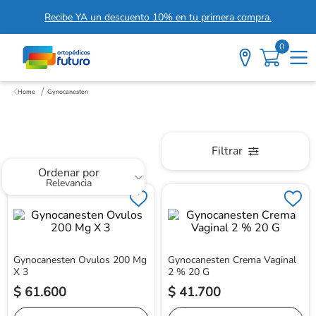
Recibe YA un descuento 10% en tu primera compra.
0
Gynocanesten
Gynocanesten
Filtrar
Ordenar por
Relevancia
Gynocanesten Ovulos 200 Mg
Gynocanesten Crema Vaginal
X 3
2 % 20 G
$
61
.
600
$
41
.
700