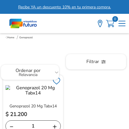
Recibe YA un descuento 10% en tu primera compra.
0
Genoprazol
Genoprazol
Filtrar
Ordenar por
Relevancia
Genoprazol 20 Mg Tabx14
$
21
.
200
－
＋