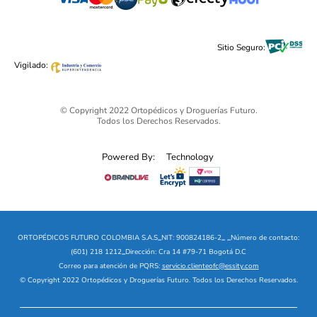
Cuidado Personal
Alimentos & Bebidas
Black Friday 2025 - Ortopédicos Futuro
Sitio Seguro:
Ofertas mega sale
Vigilado:
© Copyright 2022 Ortopédicos y Droguerías Futuro.
Todos los Derechos Reservados.
Powered By:
Technology
ORTOPÉDICOS FUTURO COLOMBIA S.A.S
_
NIT: 900824186-2
_
_
Número de contacto:
(601) 218 1212
_
Dirección: Cra 14 #79-71 Bogotá D.C
Correo para atención de PQRS:
servicio.clienteofc@essity.com
© Copyright 2022 Ortopédicos y Droguerías Futuro. Todos los Derechos Reservados.