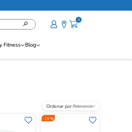
0
y Fitness
Blog
Ordenar por
Relevancia
-
15 %