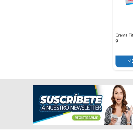
Crema Fi
g
ME