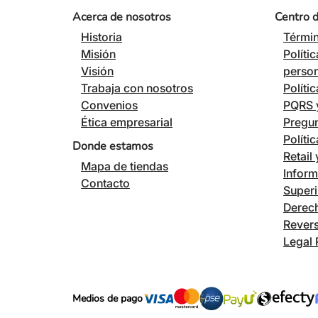
Acerca de nosotros
Centro 
Historia
Términ
Misión
Políti
Visión
perso
Trabaja con nosotros
Políti
Convenios
PQRS y
Ética empresarial
Pregun
Políti
Donde estamos
Retail
Mapa de tiendas
Inform
Contacto
Superi
Derech
Revers
Legal 
Medios de pago