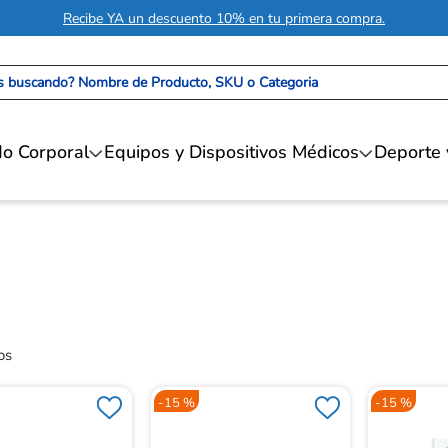
Recibe YA un descuento 10% en tu primera compra.
 buscando? Nombre de Producto, SKU o Categoria
o Corporal
Equipos y Dispositivos Médicos
Deporte 
-
15 %
-
15 %