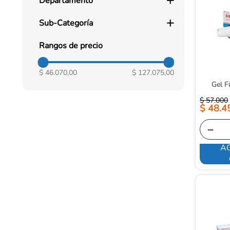
Departamento
Medicamentos con Fórmula
Cuidado Personal
Médica
Sub-Categoría
Salud y Medicamentos
Higiene Personal
Cuerpo
Rangos de precio
Formulados
$ 46.070,00
$ 127.075,00
Gel F
$
57
.
000
$
48
.
4
－
A