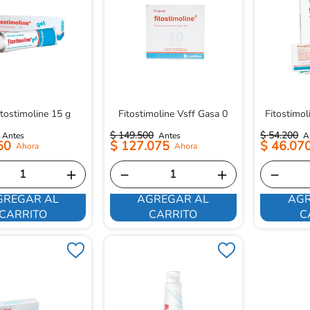
itostimoline 15 g
Fitostimoline Vsff Gasa 0
Fitostimol
$
149
.
500
$
54
.
200
50
$
127
.
075
$
46
.
07
＋
－
＋
－
GREGAR AL
AGREGAR AL
AGR
CARRITO
CARRITO
C