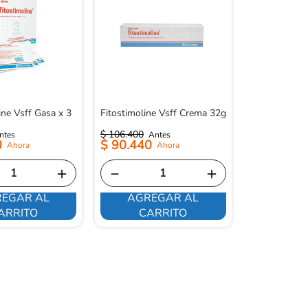
ine Vsff Gasa x 3
Fitostimoline Vsff Crema 32g
$
106
.
400
0
$
90
.
440
＋
－
＋
EGAR AL
AGREGAR AL
ARRITO
CARRITO