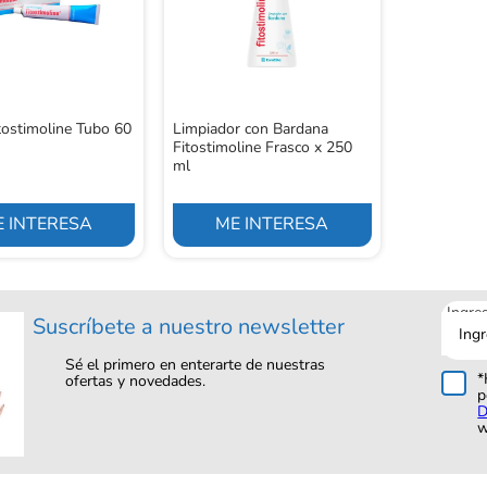
tostimoline Tubo 60
Limpiador con Bardana
Fitostimoline Frasco x 250
ml
 INTERESA
ME INTERESA
Ingre
Suscríbete a nuestro newsletter
tu
corre
Sé el primero en enterarte de nuestras
*
ofertas y novedades.
p
D
w