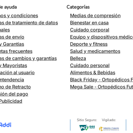
de ayuda
Categorías
os y condiciones
Medias de compresión
cas de tratamiento de datos
Bienestar en casa
nales
Cuidado corporal
cas de envío
Equipo y dispositivos médi
 Garantías
Deporte y fitness
tas frecuentes
Salud y medicamentos
cas de cambios y garantías
Belleza
 y Mayoristas
Cuidado personal
ación al usuario
Alimentos & Bebidas
ntendencia
Black Friday - Ortopédicos 
o de Retracto
Mega Sale - Ortopédicos Fu
ión del pago
Publicidad
Sitio Seguro:
Vigilado: