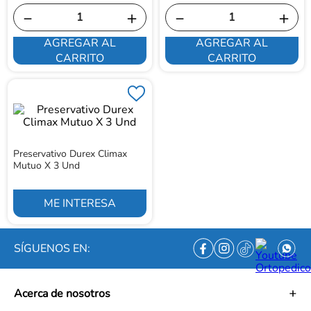
－
＋
－
＋
AGREGAR AL
AGREGAR AL
CARRITO
CARRITO
Preservativo Durex Climax
Mutuo X 3 Und
ME INTERESA
SÍGUENOS EN:
Acerca de nosotros