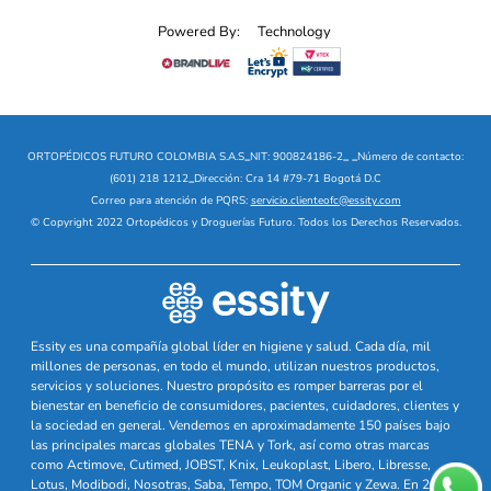
Powered By:
Technology
ORTOPÉDICOS FUTURO COLOMBIA S.A.S
_
NIT: 900824186-2
_
_
Número de contacto:
(601) 218 1212
_
Dirección: Cra 14 #79-71 Bogotá D.C
Correo para atención de PQRS:
servicio.clienteofc@essity.com
© Copyright 2022 Ortopédicos y Droguerías Futuro. Todos los Derechos Reservados.
Essity es una compañía global líder en higiene y salud. Cada día, mil
millones de personas, en todo el mundo, utilizan nuestros productos,
servicios y soluciones. Nuestro propósito es romper barreras por el
bienestar en beneficio de consumidores, pacientes, cuidadores, clientes y
la sociedad en general. Vendemos en aproximadamente 150 países bajo
las principales marcas globales TENA y Tork, así como otras marcas
como Actimove, Cutimed, JOBST, Knix, Leukoplast, Libero, Libresse,
Lotus, Modibodi, Nosotras, Saba, Tempo, TOM Organic y Zewa. En 2024,