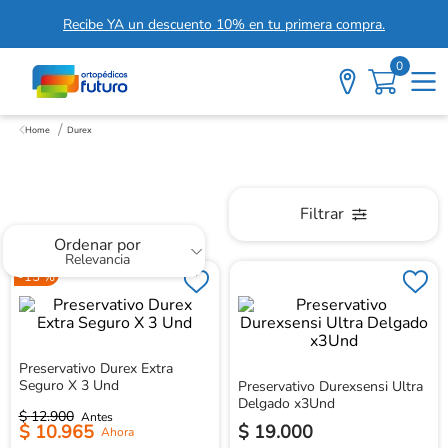
Recibe YA un descuento 10% en tu primera compra.
0
Durex
Durex
Filtrar
Ordenar por
Relevancia
-
15 %
Preservativo Durex Extra
Seguro X 3 Und
Preservativo Durexsensi Ultra
Delgado x3Und
$
12
.
900
$
10
.
965
$
19
.
000