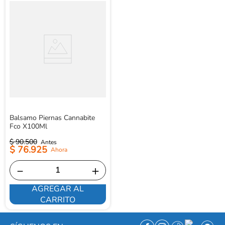
Balsamo Piernas Cannabite
Fco X100Ml
$
90
.
500
$
76
.
925
－
＋
AGREGAR AL
CARRITO