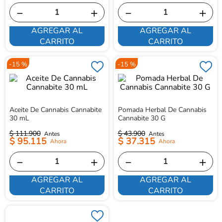
－
＋
－
＋
AGREGAR AL
AGREGAR AL
CARRITO
CARRITO
-
15 %
-
15 %
Aceite De Cannabis Cannabite
Pomada Herbal De Cannabis
30 mL
Cannabite 30 G
$
111
.
900
$
43
.
900
$
95
.
115
$
37
.
315
－
＋
－
＋
AGREGAR AL
AGREGAR AL
CARRITO
CARRITO