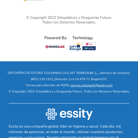
© Copyright 2022 Ortopédicos y Droguerías Futuro.
Todos los Derechos Reservados.
Powered By:
Technology
ORTOPÉDICOS FUTURO COLOMBIA S.A.S
_
NIT: 900824186-2
_
_
Número de contacto:
(601) 218 1212
_
Dirección: Cra 14 #79-71 Bogotá D.C
Correo para atención de PQRS:
servicio.clienteofc@essity.com
© Copyright 2022 Ortopédicos y Droguerías Futuro. Todos los Derechos Reservados.
Essity es una compañía global líder en higiene y salud. Cada día, mil
millones de personas, en todo el mundo, utilizan nuestros productos,
servicios y soluciones. Nuestro propósito es romper barreras por el