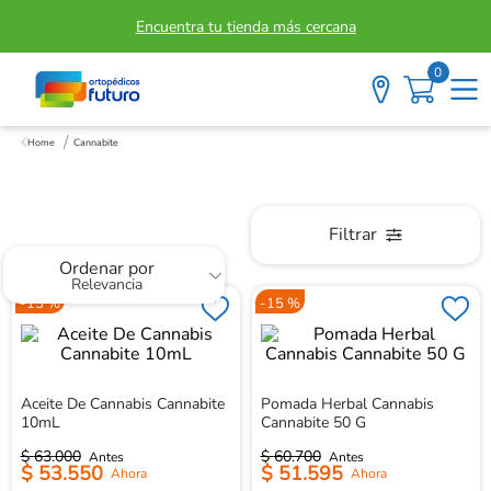
Encuentra tu tienda más cercana
0
Cannabite
Cannabite
Filtrar
Ordenar por
Relevancia
-
15 %
-
15 %
Aceite De Cannabis Cannabite
Pomada Herbal Cannabis
10mL
Cannabite 50 G
$
63
.
000
$
60
.
700
$
53
.
550
$
51
.
595