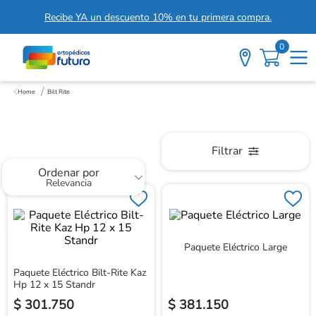
Recibe YA un descuento 10% en tu primera compra.
0
Bilt Rite
Bilt Rite
Filtrar
Ordenar por
Relevancia
Paquete Eléctrico Large
Paquete Eléctrico Bilt-Rite Kaz
Hp 12 x 15 Standr
$
301
.
750
$
381
.
150