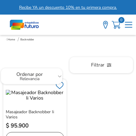
Recibe YA un descuento 10% en tu primera compra.
0
Backnobbe
Backnobbe
Filtrar
Ordenar por
Relevancia
Masajeador Backnobber Ii
Varios
$
95
.
900