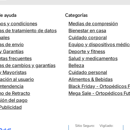
de ayuda
Categorías
os y condiciones
Medias de compresión
cas de tratamiento de datos
Bienestar en casa
nales
Cuidado corporal
cas de envío
Equipo y dispositivos médi
 Garantías
Deporte y fitness
tas frecuentes
Salud y medicamentos
cas de cambios y garantías
Belleza
 y Mayoristas
Cuidado personal
ación al usuario
Alimentos & Bebidas
ntendencia
Black Friday - Ortopédicos 
o de Retracto
Mega Sale - Ortopédicos Fu
ión del pago
Publicidad
Sitio Seguro:
Vigilado: