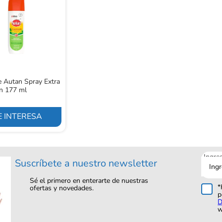
e Autan Spray Extra
ón 177 ml
 INTERESA
Ingre
Suscríbete a nuestro newsletter
tu
corre
Sé el primero en enterarte de nuestras
*
ofertas y novedades.
p
D
w