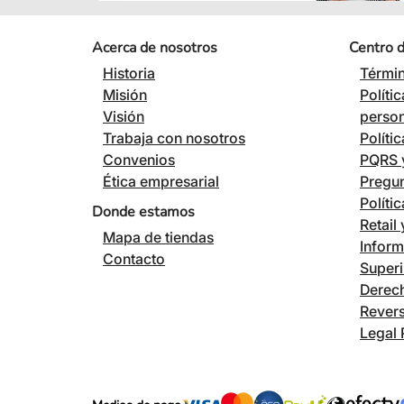
Acerca de nosotros
Centro 
Historia
Términ
Misión
Políti
Visión
perso
Trabaja con nosotros
Políti
Convenios
PQRS y
Ética empresarial
Pregun
Políti
Donde estamos
Retail
Mapa de tiendas
Inform
Contacto
Superi
Derech
Revers
Legal 