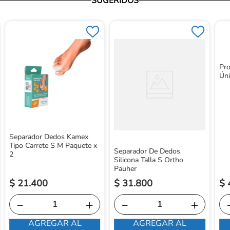
SUGERIDOS
Pro
Úni
Separador Dedos Kamex
Tipo Carrete S M Paquete x
Separador De Dedos
2
Silicona Talla S Ortho
Pauher
$
21
.
400
$
31
.
800
$
－
＋
－
＋
AGREGAR AL
AGREGAR AL