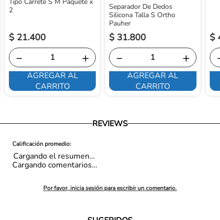
Tipo Carrete S M Paquete x
Separador De Dedos
2
Silicona Talla S Ortho
Pauher
$
21
.
400
$
31
.
800
$
－
＋
－
＋
AGREGAR AL
AGREGAR AL
CARRITO
CARRITO
REVIEWS
Cargando el resumen…
Cargando comentarios…
Por favor, inicia sesión para escribir un comentario.