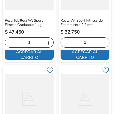
Pesa Tobillera Wl Sport
Reata Wl Sport Fitness de
Fitness Graduable 1 kg
Estiramiento 2.2 mts
$
47
.
450
$
32
.
750
－
＋
－
＋
AGREGAR AL
AGREGAR AL
CARRITO
CARRITO