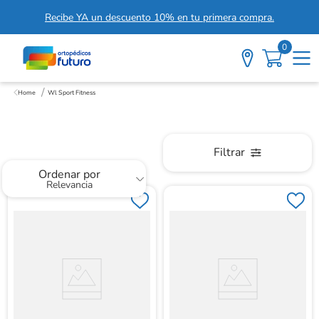
Recibe YA un descuento 10% en tu primera compra.
0
Wl Sport Fitness
Wl Sport Fitness
Filtrar
Ordenar por
Relevancia