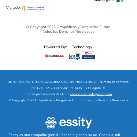
Ofertas mega sale
Vigilado:
© Copyright 2022 Ortopédicos y Droguerías Futuro.
Todos los Derechos Reservados.
Powered By:
Technology
ORTOPÉDICOS FUTURO COLOMBIA S.A.S
_
NIT: 900824186-2
_
_
Número de contacto:
(601) 218 1212
_
Dirección: Cra 14 #79-71 Bogotá D.C
Correo para atención de PQRS:
servicio.clienteofc@essity.com
© Copyright 2022 Ortopédicos y Droguerías Futuro. Todos los Derechos Reservados.
Essity es una compañía global líder en higiene y salud. Cada día, mil