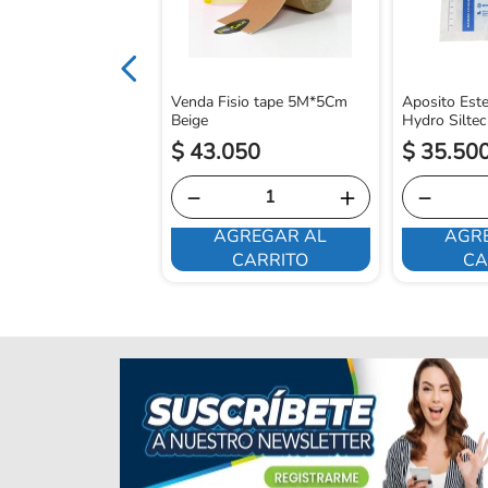
Venda Fisio tape 5M*5Cm
Aposito Este
Beige
Hydro Siltec
$
43
.
050
$
35
.
50
－
＋
－
AGREGAR AL
AGR
E INTERESA
CARRITO
CA