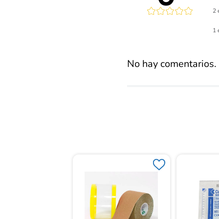
2 
Calificaci
1 
promed
No hay comentarios.
Est. Cutimed
 Hydro 14X14