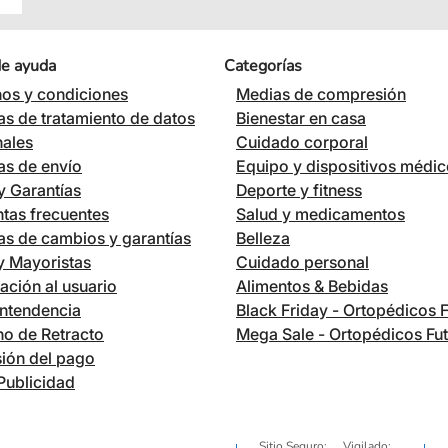
de ayuda
Categorías
os y condiciones
Medias de compresión
cas de tratamiento de datos
Bienestar en casa
nales
Cuidado corporal
cas de envío
Equipo y dispositivos médi
 Garantías
Deporte y fitness
tas frecuentes
Salud y medicamentos
cas de cambios y garantías
Belleza
 y Mayoristas
Cuidado personal
ación al usuario
Alimentos & Bebidas
ntendencia
Black Friday - Ortopédicos 
o de Retracto
Mega Sale - Ortopédicos Fu
ión del pago
Publicidad
Sitio Seguro:
Vigilado: