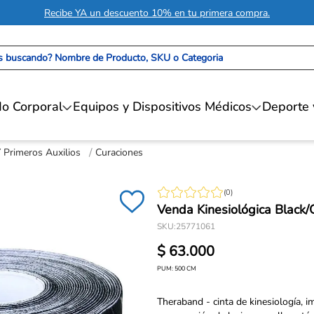
Recibe YA un descuento 10% en tu primera compra.
 buscando? Nombre de Producto, SKU o Categoria
o Corporal
Equipos y Dispositivos Médicos
Deporte 
Y Primeros Auxilios
Curaciones
(
0
)
Venda Kinesiológica Black
SKU
:
25771061
$
63
.
000
PUM:
500
CM
Theraband - cinta de kinesiología, i