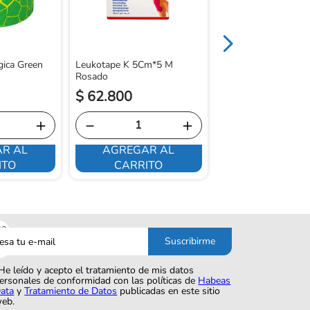
gica Green
Leukotape K 5Cm*5 M
Rosado
$
62
.
800
$
12
.
300
＋
－
＋
－
R AL
AGREGAR AL
AGREGAR 
ITO
CARRITO
CARRITO
sa
Suscribirme
o
He leído y acepto el tratamiento de mis datos
ersonales de conformidad con las políticas de
Habeas
ata
y
Tratamiento de Datos
publicadas en este sitio
eb.