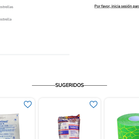
Por favor, inicia sesión par
estrellas
ón 
estrella
io
SUGERIDOS