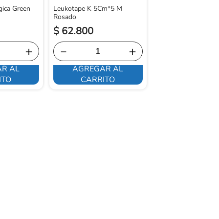
gica Green
Leukotape K 5Cm*5 M
Rosado
$
62
.
800
$
12
.
300
＋
－
＋
－
R AL
AGREGAR AL
AGREGAR 
ITO
CARRITO
CARRITO