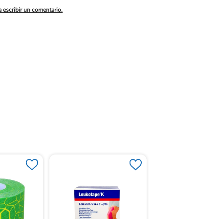
a escribir un comentario.
Leukoplast® Profes
Estándar Redonda X
Unidades