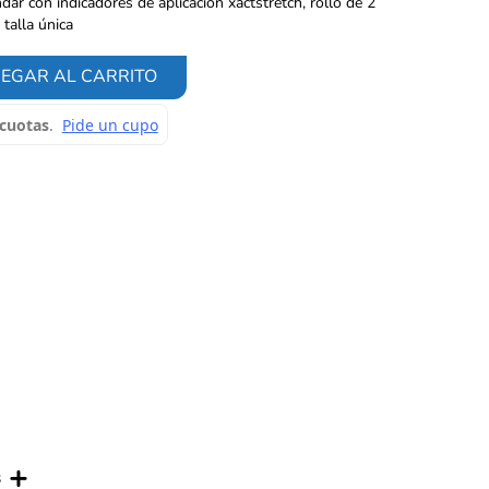
dar con indicadores de aplicación xactstretch, rollo de 2
 talla única
EGAR AL CARRITO
s