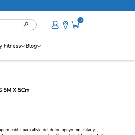
0
y Fitness
Blog
/G 5M X 5Cm
mpermeable, para alivio del dolor, apoyo muscular y