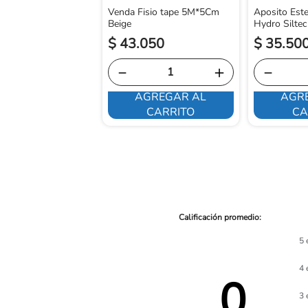
Venda Fisio tape 5M*5Cm
Aposito Este
Beige
Hydro Siltec
$
43
.
050
$
35
.
50
－
＋
－
AGREGAR AL
AGR
E INTERESA
CARRITO
CA
5 
4 
0 
3 