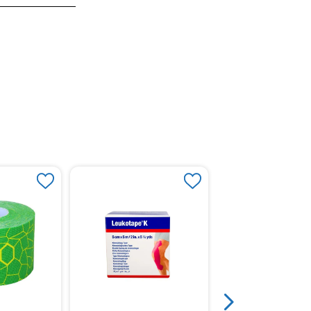
Leukoplast® Profes
Estándar Redonda X
Unidades