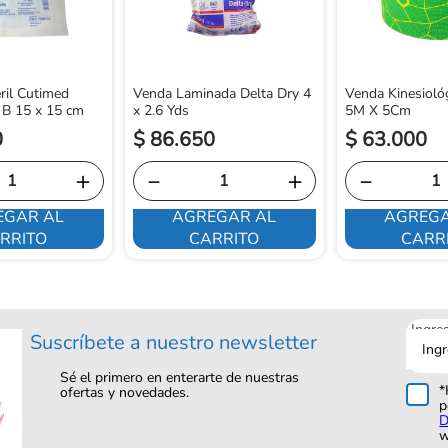
ril Cutimed
Venda Laminada Delta Dry 4
Venda Kinesioló
 B 15 x 15 cm
x 2.6 Yds
5M X 5Cm
0
$
86
.
650
$
63
.
000
＋
－
＋
－
EGAR AL
AGREGAR AL
AGREGA
RRITO
CARRITO
CARR
Ingre
Suscríbete a nuestro newsletter
tu
corre
Sé el primero en enterarte de nuestras
*
ofertas y novedades.
p
D
w