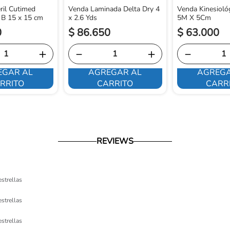
ril Cutimed
Venda Laminada Delta Dry 4
Venda Kinesioló
 B 15 x 15 cm
x 2.6 Yds
5M X 5Cm
0
$
86
.
650
$
63
.
000
＋
－
＋
－
EGAR AL
AGREGAR AL
AGREGA
RRITO
CARRITO
CARR
REVIEWS
estrellas
estrellas
estrellas