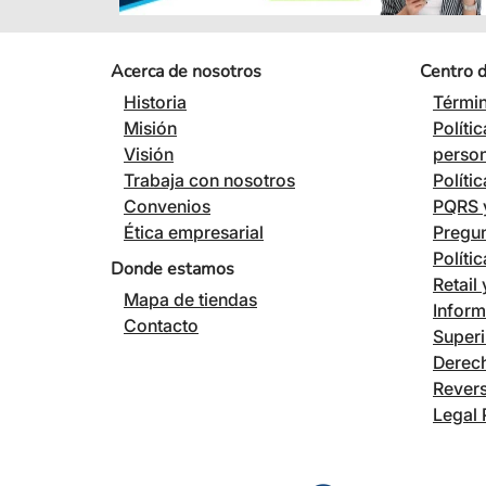
Acerca de nosotros
Centro 
Historia
Términ
Misión
Políti
Visión
perso
Trabaja con nosotros
Políti
Convenios
PQRS y
Ética empresarial
Pregun
Políti
Donde estamos
Retail
Mapa de tiendas
Inform
Contacto
Superi
Derech
Revers
Legal 