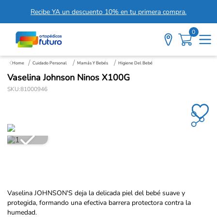
Recibe YA un descuento 10% en tu primera compra.
0
Cuidado Personal
Mamás Y Bebés
Higiene Del Bebé
Vaselina Johnson Ninos X100G
SKU
:
81000946
Vaselina JOHNSON'S deja la delicada piel del bebé suave y
protegida, formando una efectiva barrera protectora contra la
humedad.