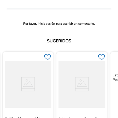
promedio
Por favor, inicia sesión para escribir un comentario.
SUGERIDOS
Es
Pe