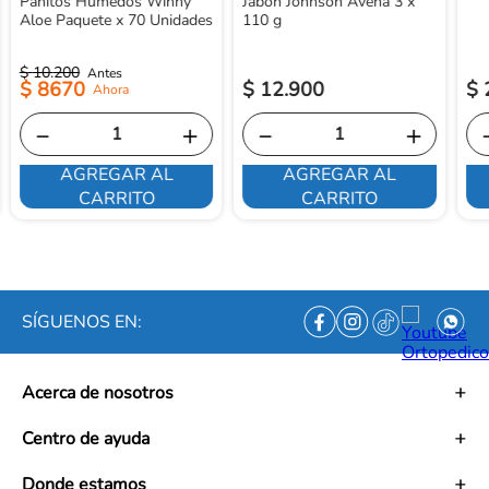
Pañitos Humedos Winny
Jabón Johnson Avena 3 x
Aloe Paquete x 70 Unidades
110 g
$
10
.
200
$
8670
$
12
.
900
$
－
＋
－
＋
AGREGAR AL
AGREGAR AL
CARRITO
CARRITO
SÍGUENOS EN:
Acerca de nosotros
Historia
Centro de ayuda
Misión
Visión
Términos y condiciones
Donde estamos