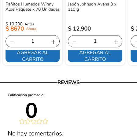
Pañitos Humedos Winny
Jabón Johnson Avena 3 x
Aloe Paquete x 70 Unidades
110 g
$
10
.
200
$
8670
$
12
.
900
$
－
＋
－
＋
AGREGAR AL
AGREGAR AL
CARRITO
CARRITO
REVIEWS
0 
lificación 
No hay comentarios.