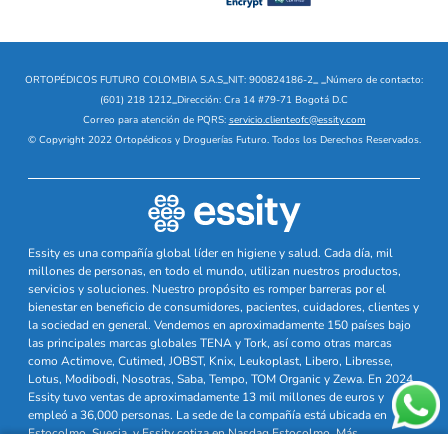
ORTOPÉDICOS FUTURO COLOMBIA S.A.S
_
NIT: 900824186-2
_
_
Número de contacto:
(601) 218 1212
_
Dirección: Cra 14 #79-71 Bogotá D.C
Correo para atención de PQRS:
servicio.clienteofc@essity.com
© Copyright 2022 Ortopédicos y Droguerías Futuro. Todos los Derechos Reservados.
Essity es una compañía global líder en higiene y salud. Cada día, mil
millones de personas, en todo el mundo, utilizan nuestros productos,
servicios y soluciones. Nuestro propósito es romper barreras por el
bienestar en beneficio de consumidores, pacientes, cuidadores, clientes y
la sociedad en general. Vendemos en aproximadamente 150 países bajo
las principales marcas globales TENA y Tork, así como otras marcas
como Actimove, Cutimed, JOBST, Knix, Leukoplast, Libero, Libresse,
Lotus, Modibodi, Nosotras, Saba, Tempo, TOM Organic y Zewa. En 2024,
Essity tuvo ventas de aproximadamente 13 mil millones de euros y
empleó a 36,000 personas. La sede de la compañía está ubicada en
Estocolmo, Suecia, y Essity cotiza en Nasdaq Estocolmo. Más