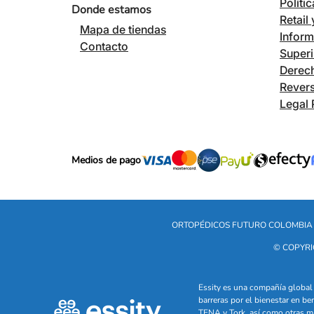
Políti
Donde estamos
Retail
Mapa de tiendas
Inform
Contacto
Superi
Derech
Revers
Legal 
Medios de pago
ORTOPÉDICOS FUTURO COLOMBIA 
© COPYRI
Essity es una compañía global 
barreras por el bienestar en b
TENA y Tork, así como otras m