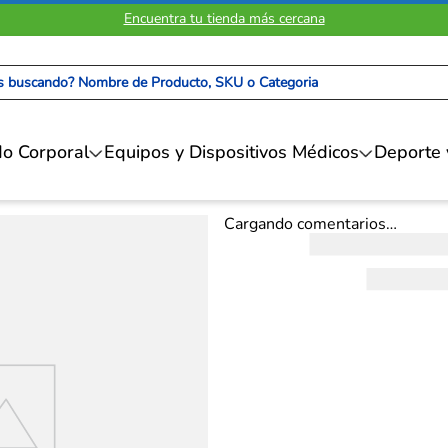
Encuentra tu tienda más cercana
 buscando? Nombre de Producto, SKU o Categoria
s más buscados
o Corporal
Equipos y Dispositivos Médicos
Deporte 
n
Cargando comentarios…
inador
llera
ton
siometro