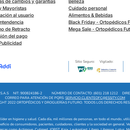
cas de cambios y garantías
Belleza
 y Mayoristas
Cuidado personal
ación al usuario
Alimentos & Bebidas
ntendencia
Black Friday - Ortopédicos 
o de Retracto
Mega Sale - Ortopédicos Fu
ión del pago
Publicidad
Sitio Seguro:
Vigilado:
S.A.S
NIT: 900824186-2
NÚMERO DE CONTACTO: (601) 218 1212
DIRE
CORREO PARA ATENCIÓN DE PQRS:
SERVICIO.CLIENTEOFC@ESSITY.COM
GHT 2022 ORTOPÉDICOS Y DROGUERÍAS FUTURO. TODOS LOS DERECHOS RE
líder en higiene y salud. Cada día, mil millones de personas, en todo el mundo, uti
eneficio de consumidores, pacientes, cuidadores, clientes y la sociedad en general
arcas como Actimove, Cutimed, JOBST, Knix, Leukoplast, Libero, Libresse, Lotus, M