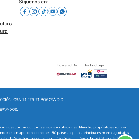
Síguenos en:
Futuro
turo
Powered By:
Technology
CCIÓN: CRA 14 #79-71 BOGOTÁ D.C
SERVADOS.
lizan nuestros productos, servicios y soluciones. Nuestro propósito es romper
. Vendemos en aproximadamente 150 países bajo las principales marcas globales
odibodi, Nosotras, Saba, Tempo, TOM Organic y Zewa. En 2024, Essity tuvo