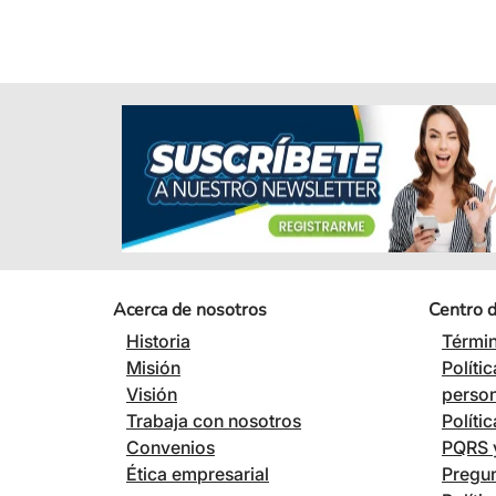
Acerca de nosotros
Centro 
Historia
Términ
Misión
Políti
Visión
perso
Trabaja con nosotros
Políti
Convenios
PQRS y
Ética empresarial
Pregun