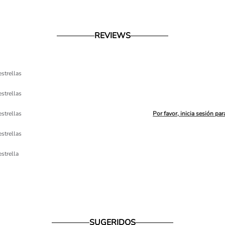
REVIEWS
estrellas
estrellas
Por favor, inicia sesión par
estrellas
estrellas
estrella
SUGERIDOS