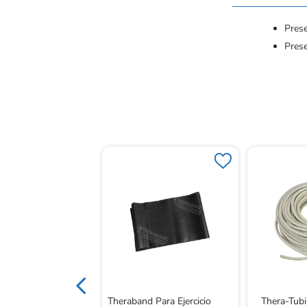
Prese
Pres
d Látex-Free Red
.8M
Theraband Para Ejercicio
Thera-Tubi