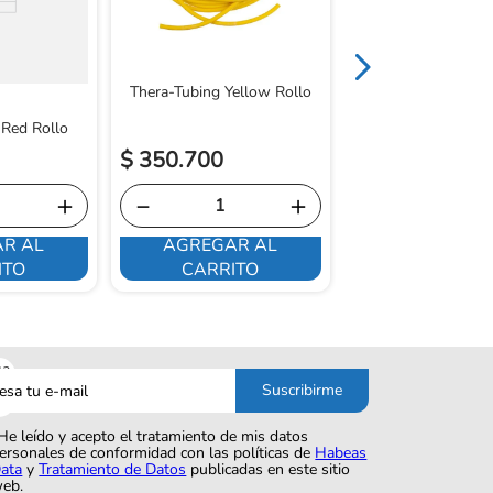
Thera-Tubing Yellow Rollo
 Red Rollo
$
350
.
700
$
1
.
153
.
700
＋
－
＋
－
R AL
AGREGAR AL
AGREGAR 
ITO
CARRITO
CARRITO
sa
Suscribirme
o
He leído y acepto el tratamiento de mis datos
ersonales de conformidad con las políticas de
Habeas
ata
y
Tratamiento de Datos
publicadas en este sitio
eb.