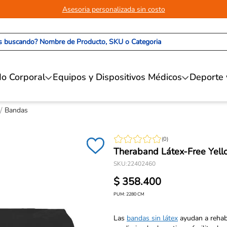
Asesoria personalizada sin costo
 buscando? Nombre de Producto, SKU o Categoria
o Corporal
Equipos y Dispositivos Médicos
Deporte 
Bandas
(
0
)
Theraband Látex-Free Yell
SKU
:
22402460
$
358
.
400
PUM:
2280
CM
Las
bandas sin látex
ayudan a rehabil