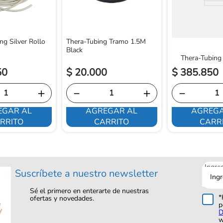
ng Silver Rollo
Thera-Tubing Tramo 1.5M
Black
Thera-Tubing
50
$
20
.
000
$
385
.
850
＋
－
＋
－
EGAR AL
AGREGAR AL
AGREGA
RRITO
CARRITO
CARR
Ingre
Suscríbete a nuestro newsletter
tu
corre
Sé el primero en enterarte de nuestras
*
ofertas y novedades.
p
D
w