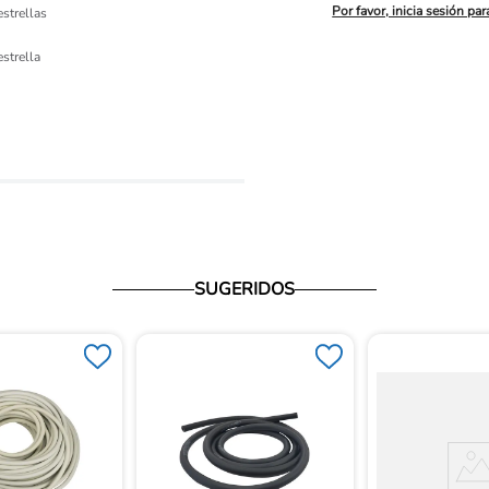
Por favor, inicia sesión par
estrellas
ón 
estrella
io
SUGERIDOS