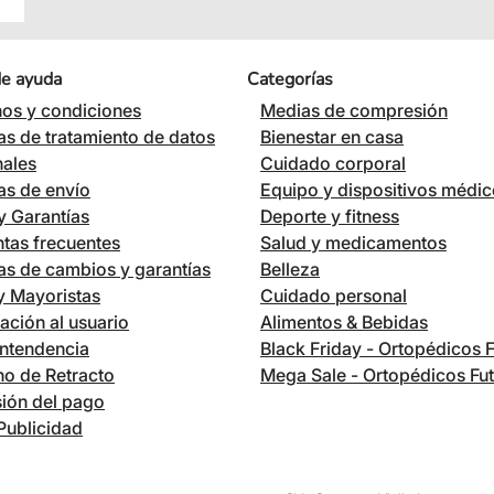
de ayuda
Categorías
os y condiciones
Medias de compresión
cas de tratamiento de datos
Bienestar en casa
nales
Cuidado corporal
cas de envío
Equipo y dispositivos médi
 Garantías
Deporte y fitness
tas frecuentes
Salud y medicamentos
cas de cambios y garantías
Belleza
 y Mayoristas
Cuidado personal
ación al usuario
Alimentos & Bebidas
ntendencia
Black Friday - Ortopédicos 
o de Retracto
Mega Sale - Ortopédicos Fu
ión del pago
Publicidad