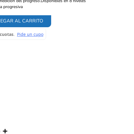
 medición del progreso.Disponibles en 8 niveles
ia progresiva
EGAR AL CARRITO
s