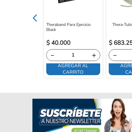
Theraband Para Ejercicio
Thera-Tubi
Black
.
450
$
40
.
000
$
683
.
2
＋
－
＋
－
GREGAR AL
AGREGAR AL
AGR
CARRITO
CARRITO
CA