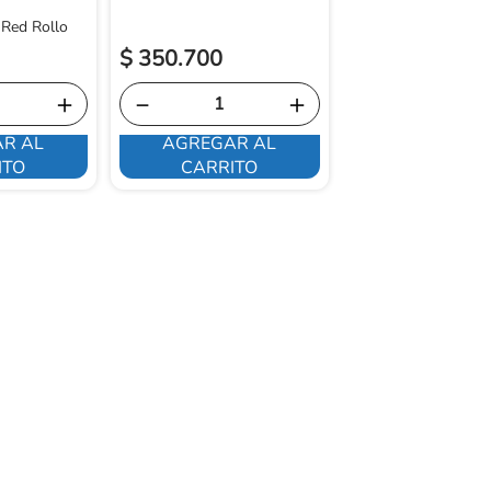
 Red Rollo
$
350
.
700
$
1
.
153
.
700
＋
－
＋
－
R AL
AGREGAR AL
AGREGAR 
ITO
CARRITO
CARRITO