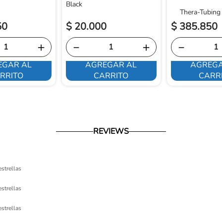
Black
Thera-Tubing
50
$
20
.
000
$
385
.
850
＋
－
＋
－
EGAR AL
AGREGAR AL
AGREGA
RRITO
CARRITO
CARR
REVIEWS
estrellas
estrellas
estrellas