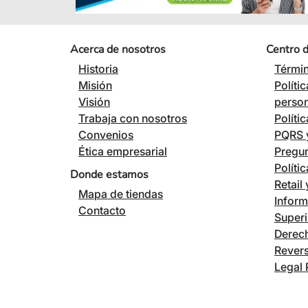
Acerca de nosotros
Centro 
Historia
Términ
Misión
Políti
Visión
perso
Trabaja con nosotros
Políti
Convenios
PQRS y
Ética empresarial
Pregun
Políti
Donde estamos
Retail
Mapa de tiendas
Inform
Contacto
Superi
Derech
Revers
Legal 