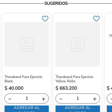
SUGERIDOS
T
Theraband Para Ejercicio
Theraband Para Ejercicio
Black
Yellow Rollo
$
40
.
000
$
663
.
200
$
－
＋
－
＋
AGREGAR AL
AGREGAR AL