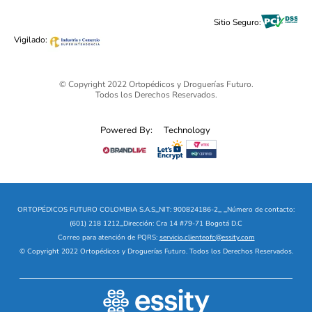
Alimentos & Bebidas
Black Friday 2025 - Ortopédicos Futuro
Sitio Seguro:
Ofertas mega sale
Vigilado:
© Copyright 2022 Ortopédicos y Droguerías Futuro.
Todos los Derechos Reservados.
Powered By:
Technology
ORTOPÉDICOS FUTURO COLOMBIA S.A.S
_
NIT: 900824186-2
_
_
Número de contacto:
(601) 218 1212
_
Dirección: Cra 14 #79-71 Bogotá D.C
Correo para atención de PQRS:
servicio.clienteofc@essity.com
© Copyright 2022 Ortopédicos y Droguerías Futuro. Todos los Derechos Reservados.