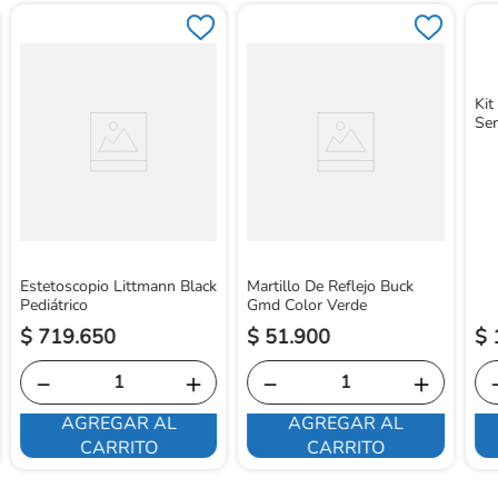
Kit
Sen
Estetoscopio Littmann Black
Martillo De Reflejo Buck
Pediátrico
Gmd Color Verde
$
719
.
650
$
51
.
900
$
－
＋
－
＋
AGREGAR AL
AGREGAR AL
CARRITO
CARRITO