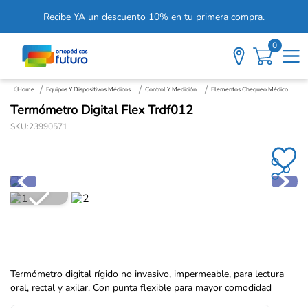
Recibe YA un descuento 10% en tu primera compra.
0
Equipos Y Dispositivos Médicos
Control Y Medición
Elementos Chequeo Médico
Termómetro Digital Flex Trdf012
SKU
:
23990571
Termómetro digital rígido no invasivo, impermeable, para lectura
oral, rectal y axilar. Con punta flexible para mayor comodidad