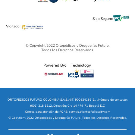
Cuidado Personal
Alimentos & Bebidas
Black Friday 2025 - Ortopédicos Futuro
Sitio Seguro:
Ofertas mega sale
Vigilado:
© Copyright 2022 Ortopédicos y Droguerías Futuro.
Todos los Derechos Reservados.
Powered By:
Technology
ORTOPÉDICOS FUTURO COLOMBIA S.A.S
_
NIT: 900824186-2
_
_
Número de contacto:
(601) 218 1212
_
Dirección: Cra 14 #79-71 Bogotá D.C
Correo para atención de PQRS:
servicio.clienteofc@essity.com
© Copyright 2022 Ortopédicos y Droguerías Futuro. Todos los Derechos Reservados.