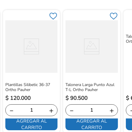
Tal
Or
Plantillas Silibetic 36-37
Talonera Larga Punto Azul
Ortho Pauher
T-L Ortho Pauher
$
120
.
000
$
90
.
500
$
－
＋
－
＋
AGREGAR AL
AGREGAR AL
CARRITO
CARRITO