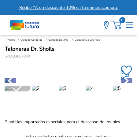
Recibe YA un descuento 10% en tu primera compra.
0
Cuidado Corporal
Cuidado Del Pie
Cuidado De Los Pies
Taloneras Dr. Sholls
SKU
:
33607840
Plantillas importadas especiales para el descanso de los pies
Este producto cuenta con existencia limitadas