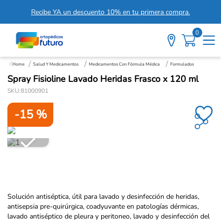
Recibe YA un descuento 10% en tu primera compra.
0
Salud Y Medicamentos
Medicamentos Con Fórmula Médica
Formulados
Spray Fisioline Lavado Heridas Frasco x 120 ml
SKU
:
81000901
-
15 %
Solución antiséptica, útil para lavado y desinfección de heridas,
antisepsia pre-quirúrgica, coadyuvante en patologías dérmicas,
lavado antiséptico de pleura y peritoneo, lavado y desinfección del