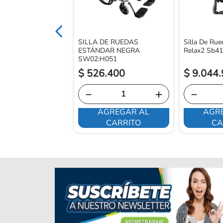
SILLA DE RUEDAS
Silla De Rue
ESTÁNDAR NEGRA
Relax2 Sb41
SW02:H051
$
526
.
400
$
9
.
044
.
－
＋
－
AGREGAR AL
AGR
E INTERESA
CARRITO
CA