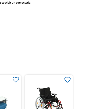
a escribir un comentario.
Silla De Ruedas Re
Icon 60 Activa 24 "