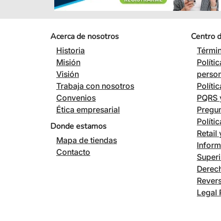
Acerca de nosotros
Centro 
Historia
Términ
Misión
Políti
Visión
perso
Trabaja con nosotros
Políti
Convenios
PQRS y
Ética empresarial
Pregun
Políti
Donde estamos
Retail
Mapa de tiendas
Inform
Contacto
Superi
Derech
Revers
Legal 