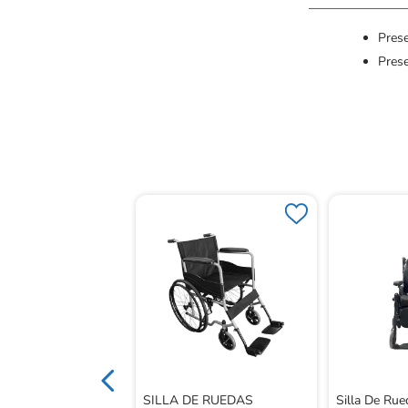
Prese
Pres
edas Manual
a. Setonix
SILLA DE RUEDAS
Silla De Rue