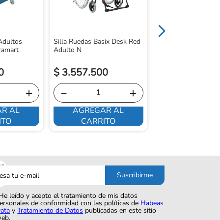
 Adultos
Silla Ruedas Basix Desk Red
ramart
Adulto N
0
$
3
.
557
.
500
＋
－
＋
R AL
AGREGAR AL
ME INTERE
ITO
CARRITO
sa
Suscribirme
o
He leído y acepto el tratamiento de mis datos
ersonales de conformidad con las políticas de
Habeas
ata
y
Tratamiento de Datos
publicadas en este sitio
eb.