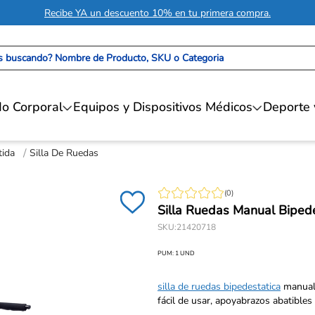
Recibe YA un descuento 10% en tu primera compra.
 buscando? Nombre de Producto, SKU o Categoria
o Corporal
Equipos y Dispositivos Médicos
Deporte 
tida
Silla De Ruedas
(
0
)
Silla Ruedas Manual Bipede
SKU
:
21420718
PUM:
1
UND
silla de ruedas bipedestatica
manual 
fácil de usar, apoyabrazos abatibles