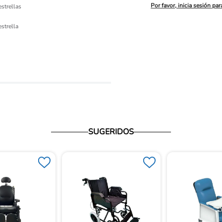
Por favor, inicia sesión par
estrellas
ón 
estrella
io
SUGERIDOS