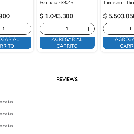
Escritorio FS904B
Therasenior The
900
$
1
.
043
.
300
$
5
.
503
.
05
＋
－
＋
－
EGAR AL
AGREGAR AL
AGREGA
RRITO
CARRITO
CARR
REVIEWS
estrellas
estrellas
estrellas