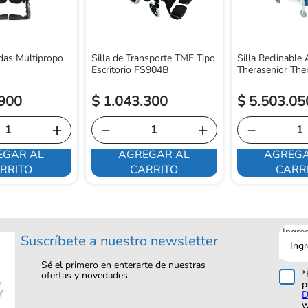
das Multipropo
Silla de Transporte TME Tipo
Silla Reclinable
Escritorio FS904B
Therasenior The
900
$
1
.
043
.
300
$
5
.
503
.
05
＋
－
＋
－
EGAR AL
AGREGAR AL
AGREGA
RRITO
CARRITO
CARR
Ingre
Suscríbete a nuestro newsletter
tu
corre
Sé el primero en enterarte de nuestras
*
ofertas y novedades.
p
D
w