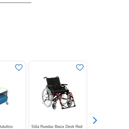
Silla De Ruedas Re
Icon 60 Activa 24 "
 Adultos
Silla Ruedas Basix Desk Red