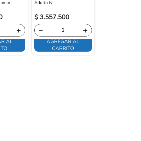
ramart
Adulto N
0
$
3
.
557
.
500
＋
－
＋
R AL
AGREGAR AL
ME INTERE
ITO
CARRITO