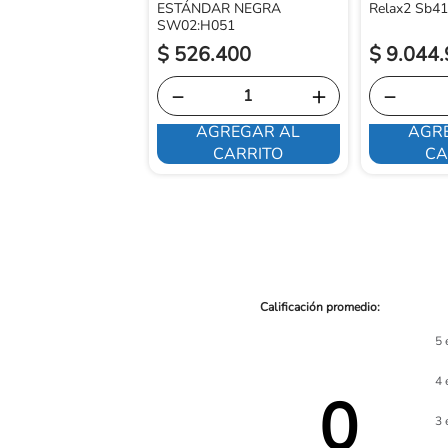
ESTÁNDAR NEGRA
Relax2 Sb41
SW02:H051
$
526
.
400
$
9
.
044
.
－
＋
－
AGREGAR AL
AGR
E INTERESA
CARRITO
CA
5 
4 
0 
3 