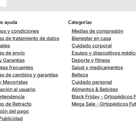
de ayuda
Categorías
os y condiciones
Medias de compresión
cas de tratamiento de datos
Bienestar en casa
nales
Cuidado corporal
cas de envío
Equipo y dispositivos médi
 Garantías
Deporte y fitness
tas frecuentes
Salud y medicamentos
cas de cambios y garantías
Belleza
 y Mayoristas
Cuidado personal
ación al usuario
Alimentos & Bebidas
ntendencia
Black Friday - Ortopédicos 
o de Retracto
Mega Sale - Ortopédicos Fu
ión del pago
Publicidad