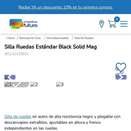
Recibe YA un descuento 10% en tu primera compra.
0
Bienestar En Casa
Movilidad Asistida
Silla De Ruedas
Silla Ruedas Estándar Black Solid Mag
SKU
:
21420911
Silla de ruedas
en acero de alta resistencia negro y plegable con
descansapies extraíbles, ajustables en altura y frenos
independientes en las ruedas