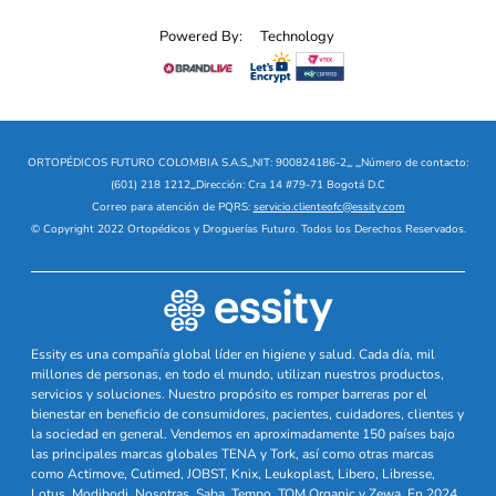
Powered By:
Technology
ORTOPÉDICOS FUTURO COLOMBIA S.A.S
_
NIT: 900824186-2
_
_
Número de contacto:
(601) 218 1212
_
Dirección: Cra 14 #79-71 Bogotá D.C
Correo para atención de PQRS:
servicio.clienteofc@essity.com
© Copyright 2022 Ortopédicos y Droguerías Futuro. Todos los Derechos Reservados.
Essity es una compañía global líder en higiene y salud. Cada día, mil
millones de personas, en todo el mundo, utilizan nuestros productos,
servicios y soluciones. Nuestro propósito es romper barreras por el
bienestar en beneficio de consumidores, pacientes, cuidadores, clientes y
la sociedad en general. Vendemos en aproximadamente 150 países bajo
las principales marcas globales TENA y Tork, así como otras marcas
como Actimove, Cutimed, JOBST, Knix, Leukoplast, Libero, Libresse,
Lotus, Modibodi, Nosotras, Saba, Tempo, TOM Organic y Zewa. En 2024,