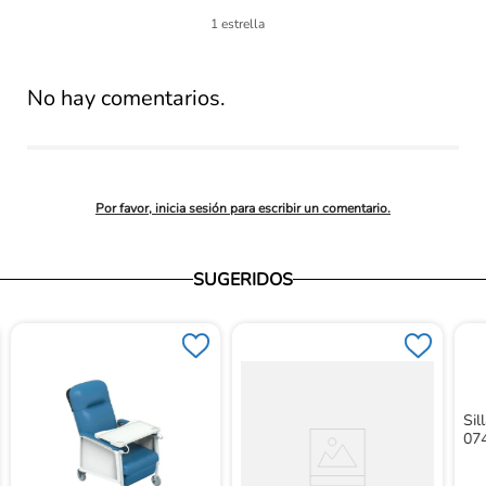
lificación 
1 estrella
promedio
No hay comentarios.
Por favor, inicia sesión para escribir un comentario.
SUGERIDOS
Sil
07