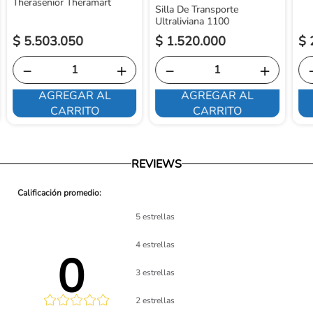
Therasenior Theramart
Silla De Transporte
Ultraliviana 1100
$
5
.
503
.
050
$
1
.
520
.
000
$
－
＋
－
＋
AGREGAR AL
AGREGAR AL
CARRITO
CARRITO
REVIEWS
5 estrellas
4 estrellas
0 
3 estrellas
2 estrellas