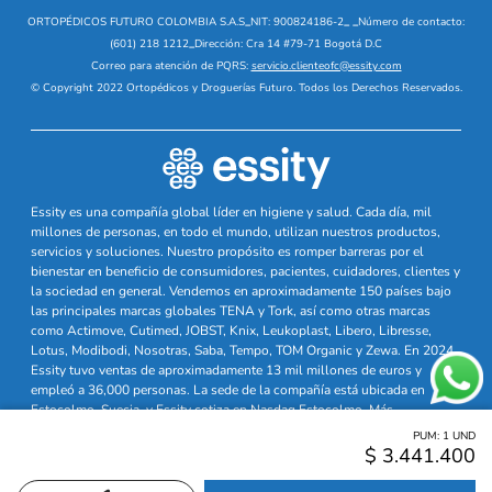
ORTOPÉDICOS FUTURO COLOMBIA S.A.S
_
NIT: 900824186-2
_
_
Número de contacto:
(601) 218 1212
_
Dirección: Cra 14 #79-71 Bogotá D.C
Correo para atención de PQRS:
servicio.clienteofc@essity.com
© Copyright 2022 Ortopédicos y Droguerías Futuro. Todos los Derechos Reservados.
Essity es una compañía global líder en higiene y salud. Cada día, mil
millones de personas, en todo el mundo, utilizan nuestros productos,
servicios y soluciones. Nuestro propósito es romper barreras por el
bienestar en beneficio de consumidores, pacientes, cuidadores, clientes y
la sociedad en general. Vendemos en aproximadamente 150 países bajo
las principales marcas globales TENA y Tork, así como otras marcas
como Actimove, Cutimed, JOBST, Knix, Leukoplast, Libero, Libresse,
Lotus, Modibodi, Nosotras, Saba, Tempo, TOM Organic y Zewa. En 2024,
Essity tuvo ventas de aproximadamente 13 mil millones de euros y
empleó a 36,000 personas. La sede de la compañía está ubicada en
Estocolmo, Suecia, y Essity cotiza en Nasdaq Estocolmo. Más
información en
www.essity.com
PUM:
1
UND
$
3
.
441
.
400