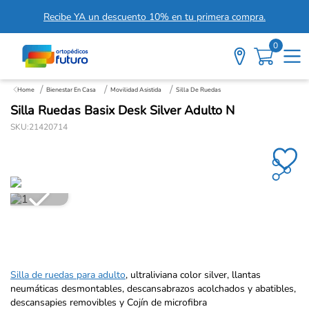
Recibe YA un descuento 10% en tu primera compra.
0
Bienestar En Casa
Movilidad Asistida
Silla De Ruedas
Silla Ruedas Basix Desk Silver Adulto N
SKU
:
21420714
Silla de ruedas para adulto
, ultraliviana color silver, llantas
neumáticas desmontables, descansabrazos acolchados y abatibles,
descansapies removibles y Cojín de microfibra