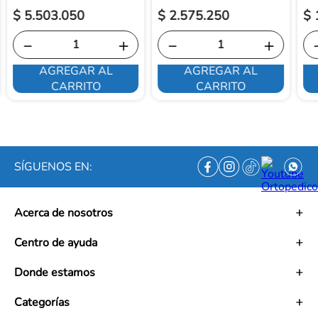
$
5
.
503
.
050
$
2
.
575
.
250
$
－
＋
－
＋
AGREGAR AL
AGREGAR AL
CARRITO
CARRITO
SÍGUENOS EN:
Acerca de nosotros
Historia
Centro de ayuda
Misión
Visión
Términos y condiciones
Donde estamos
Trabaja con nosotros
Políticas de tratamiento de datos personales
Convenios
Políticas de envío
Mapa de tiendas
Categorías
Ética empresarial
PQRS y Garantías
Contacto