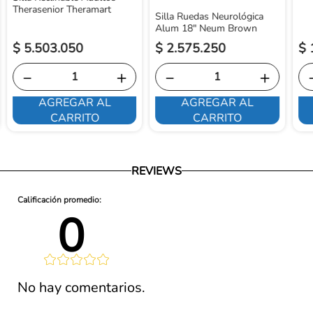
Therasenior Theramart
Silla Ruedas Neurológica
Alum 18" Neum Brown
$
5
.
503
.
050
$
2
.
575
.
250
$
－
＋
－
＋
AGREGAR AL
AGREGAR AL
CARRITO
CARRITO
REVIEWS
0 
lificación 
No hay comentarios.