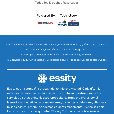
Todos los Derechos Reservados.
Powered By:
Technology
ORTOPÉDICOS FUTURO COLOMBIA S.A.S
_
NIT: 900824186-2
_
_
Número de contacto:
(601) 218 1212
_
Dirección: Cra 14 #79-71 Bogotá D.C
Correo para atención de PQRS:
servicio.clienteofc@essity.com
© Copyright 2022 Ortopédicos y Droguerías Futuro. Todos los Derechos Reservados.
Essity es una compañía global líder en higiene y salud. Cada día, mil
millones de personas, en todo el mundo, utilizan nuestros productos,
servicios y soluciones. Nuestro propósito es romper barreras por el
bienestar en beneficio de consumidores, pacientes, cuidadores, clientes y
la sociedad en general. Vendemos en aproximadamente 150 países bajo
las principales marcas globales TENA y Tork, así como otras marcas