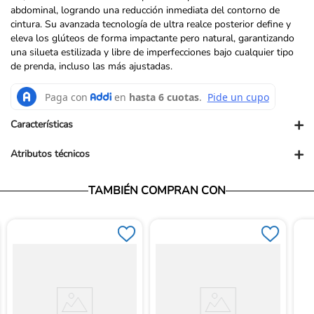
abdominal, logrando una reducción inmediata del contorno de
cintura. Su avanzada tecnología de ultra realce posterior define y
eleva los glúteos de forma impactante pero natural, garantizando
una silueta estilizada y libre de imperfecciones bajo cualquier tipo
de prenda, incluso las más ajustadas.
+
Características
+
Atributos técnicos
Vendedor: Ortopédicos Futuro
TAMBIÉN COMPRAN CON
Garantía: Para conocer nuestra políticas de garantía, ingresa al
siguiente link: https://www.ortopedicosfuturo.com/cambios-y-
garantias
Términos y Condiciones: Para conocer nuestros términos y
condiciones, ingresa al siguiente link:
https://www.ortopedicosfuturo.com/terminos-y-condiciones
Devoluciones: Para conocer nuestra políticas de devoluciones,
ingresa al siguiente link:
https://www.ortopedicosfuturo.com/reversion-de-pago