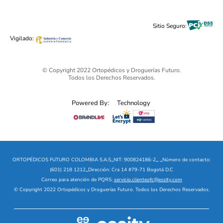
Cuidado Personal
Alimentos & Bebidas
Black Friday 2025 - Ortopédicos Futuro
Sitio Seguro:
Ofertas mega sale
Vigilado:
© Copyright 2022 Ortopédicos y Droguerías Futuro.
Todos los Derechos Reservados.
Powered By:
Technology
ORTOPÉDICOS FUTURO COLOMBIA S.A.S
_
NIT: 900824186-2
_
_
Número de contacto:
(601) 218 1212
_
Dirección: Cra 14 #79-71 Bogotá D.C
Correo para atención de PQRS:
servicio.clienteofc@essity.com
© Copyright 2022 Ortopédicos y Droguerías Futuro. Todos los Derechos Reservados.