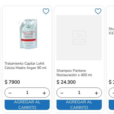
Sh
X3
Tratamiento Capilar Lehit
Celula Madre Argan 90 ml
Shampoo Pantene
Restauración x 400 ml
$
7900
$
24
.
300
$
－
＋
－
＋
AGREGAR AL
AGREGAR AL
CARRITO
CARRITO