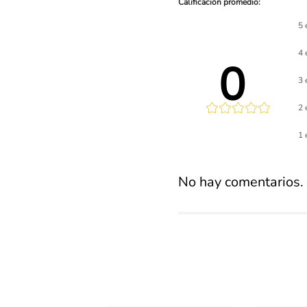
5 
4 
0 
3 
2 
Calificaci
1 
promed
No hay comentarios.