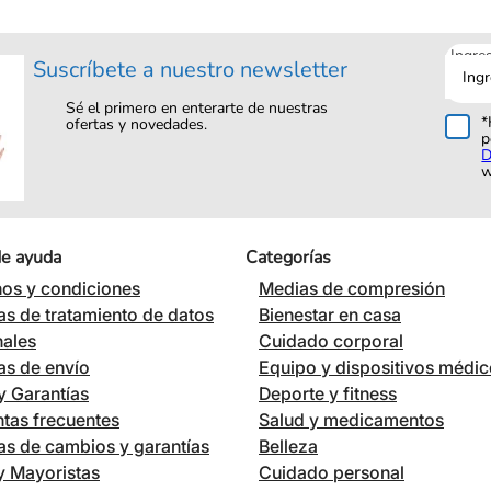
Ingre
Suscríbete a nuestro newsletter
tu
corre
Sé el primero en enterarte de nuestras
*
ofertas y novedades.
p
D
w
de ayuda
Categorías
os y condiciones
Medias de compresión
cas de tratamiento de datos
Bienestar en casa
nales
Cuidado corporal
cas de envío
Equipo y dispositivos médi
 Garantías
Deporte y fitness
tas frecuentes
Salud y medicamentos
cas de cambios y garantías
Belleza
 y Mayoristas
Cuidado personal