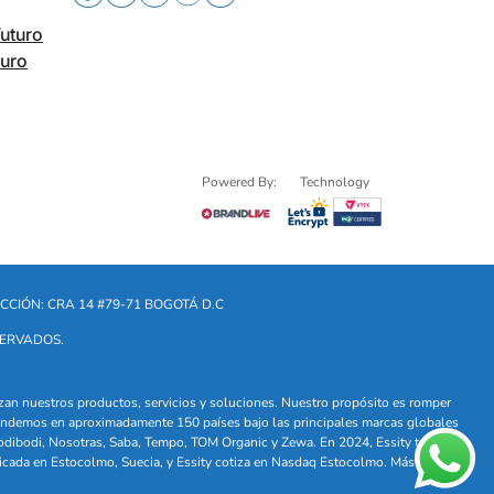
Futuro
turo
Powered By:
Technology
CCIÓN: CRA 14 #79-71 BOGOTÁ D.C
SERVADOS.
lizan nuestros productos, servicios y soluciones. Nuestro propósito es romper
. Vendemos en aproximadamente 150 países bajo las principales marcas globales
odibodi, Nosotras, Saba, Tempo, TOM Organic y Zewa. En 2024, Essity tuvo
icada en Estocolmo, Suecia, y Essity cotiza en Nasdaq Estocolmo. Más