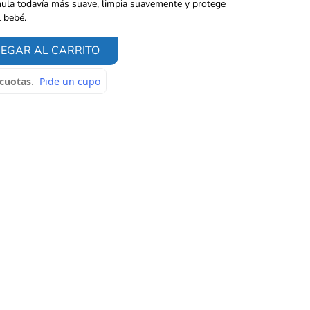
la todavía más suave, limpia suavemente y protege
l bebé.
EGAR AL CARRITO