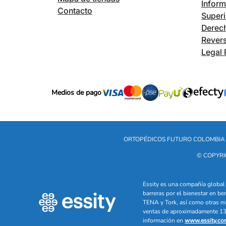
Inform
Contacto
Superi
Derech
Revers
Legal 
Medios de pago
ORTOPÉDICOS FUTURO COLOMBIA 
© COPYRI
Essity es una compañía global 
barreras por el bienestar en b
TENA y Tork, así como otras m
ventas de aproximadamente 13 
información en
www.essity.co