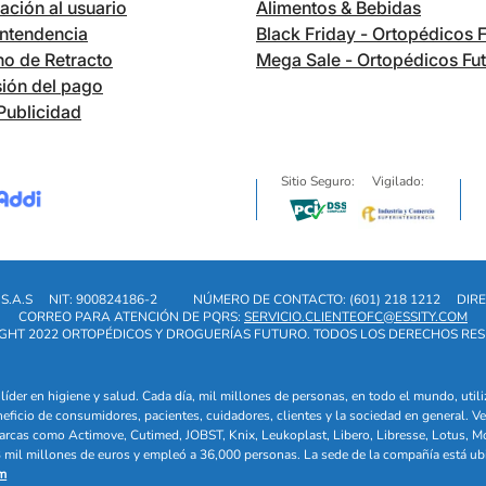
ación al usuario
Alimentos & Bebidas
ntendencia
Black Friday - Ortopédicos 
o de Retracto
Mega Sale - Ortopédicos Fu
ión del pago
Publicidad
Sitio Seguro:
Vigilado:
S.A.S
NIT: 900824186-2
NÚMERO DE CONTACTO: (601) 218 1212
DIRE
CORREO PARA ATENCIÓN DE PQRS:
SERVICIO.CLIENTEOFC@ESSITY.COM
GHT 2022 ORTOPÉDICOS Y DROGUERÍAS FUTURO. TODOS LOS DERECHOS RE
líder en higiene y salud. Cada día, mil millones de personas, en todo el mundo, uti
eneficio de consumidores, pacientes, cuidadores, clientes y la sociedad en general
arcas como Actimove, Cutimed, JOBST, Knix, Leukoplast, Libero, Libresse, Lotus, M
mil millones de euros y empleó a 36,000 personas. La sede de la compañía está ub
m