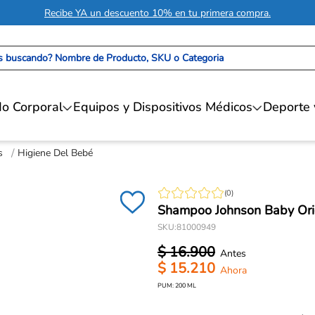
Recibe YA un descuento 10% en tu primera compra.
 buscando? Nombre de Producto, SKU o Categoria
o Corporal
Equipos y Dispositivos Médicos
Deporte 
s
Higiene Del Bebé
(
0
)
Shampoo Johnson Baby Orig
SKU
:
81000949
$
16
.
900
$
15
.
210
PUM:
200
ML