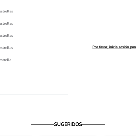
estrellas
estrellas
estrellas
Por favor, inicia sesión par
estrellas
ón 
estrella
io
SUGERIDOS