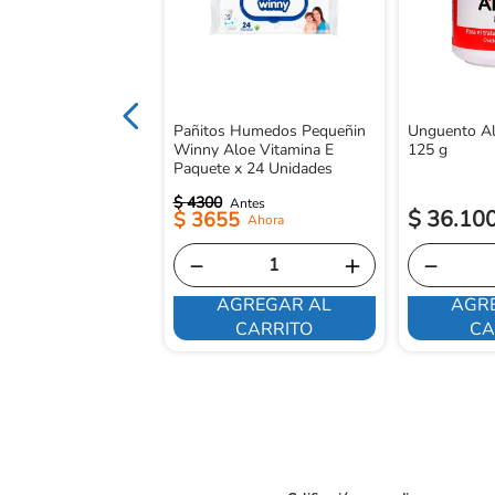
Pañitos Humedos Pequeñin
Unguento Al
Winny Aloe Vitamina E
125 g
Paquete x 24 Unidades
$
4300
$
36
.
10
$
3655
－
＋
－
AGREGAR AL
AGR
E INTERESA
CARRITO
CA