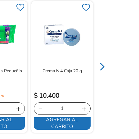
-
10 %
Crema Johnson Liqu
00mL
s Pequeñin
Crema N.4 Caja 20 g
$
19
.
400
$
10
.
400
$
17
.
460
＋
－
＋
－
R AL
AGREGAR AL
AGREGAR 
ITO
CARRITO
CARRITO