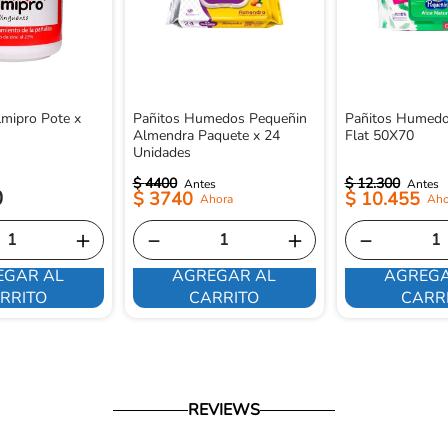
mipro Pote x
Pañitos Humedos Pequeñin
Pañitos Humedo
Almendra Paquete x 24
Flat 50X70
Unidades
$
4400
$
12
.
300
0
$
3740
$
10
.
455
＋
－
＋
－
EGAR AL
AGREGAR AL
AGREGA
RRITO
CARRITO
CARR
REVIEWS