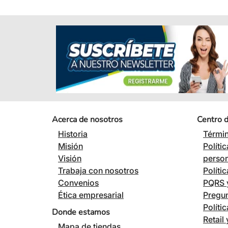
Acerca de nosotros
Centro 
Historia
Términ
Misión
Políti
Visión
perso
Trabaja con nosotros
Políti
Convenios
PQRS y
Ética empresarial
Pregun
Políti
Donde estamos
Retail
Mapa de tiendas