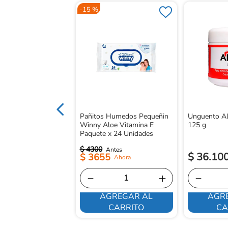
-
15 %
Arrurru Niña 20mL +
 x60 mL
Pañitos Humedos Pequeñin
Unguento Al
Winny Aloe Vitamina E
125 g
Paquete x 24 Unidades
$
4300
$
36
.
10
$
3655
－
＋
－
AGREGAR AL
AGR
E INTERESA
CARRITO
CA