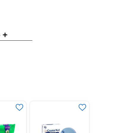
s
-
10 %
Crema Johnson Liqu
00mL