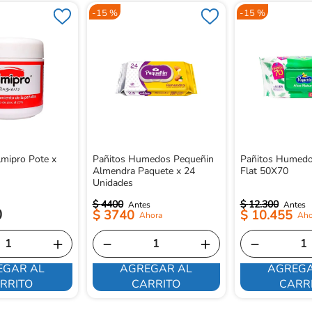
-
15 %
-
15 %
mipro Pote x
Pañitos Humedos Pequeñin
Pañitos Humedo
Almendra Paquete x 24
Flat 50X70
Unidades
$
4400
$
12
.
300
0
$
3740
$
10
.
455
＋
－
＋
－
EGAR AL
AGREGAR AL
AGREGA
RRITO
CARRITO
CARR