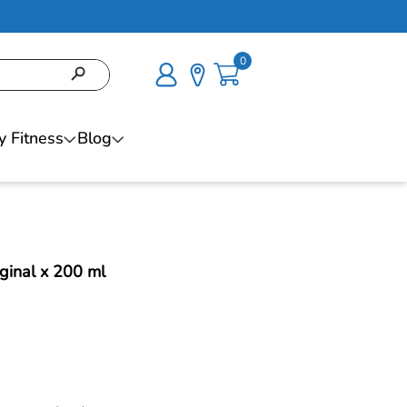
0
y Fitness
Blog
inal x 200 ml