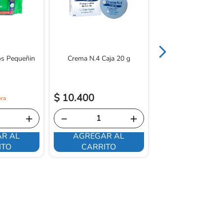
s Pequeñin
Crema N.4 Caja 20 g
$
19
.
400
$
10
.
400
$
17
.
460
＋
－
＋
－
R AL
AGREGAR AL
AGREGAR 
ITO
CARRITO
CARRITO