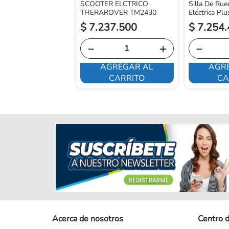
SCOOTER ELCTRICO
Silla De Ru
THERAROVER TM2430
Eléctrica Pl
$
7
.
237
.
500
$
7
.
254
.
－
＋
－
AGREGAR AL
AGR
E INTERESA
CARRITO
CA
Acerca de nosotros
Centro 