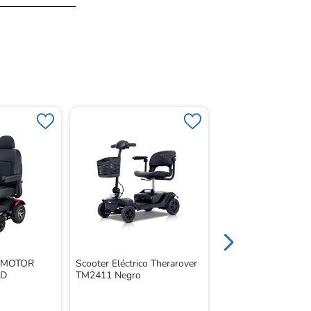
Scooter Roadster Me
Ruedas Roja
 MOTOR
Scooter Eléctrico Therarover
ED
TM2411 Negro