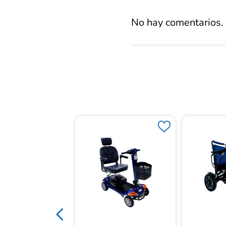
promed
No hay comentarios.
 Ruedas Motor Jazzy
t