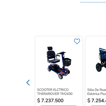
 Ruedas Motor Jazzy
t
SCOOTER ELCTRICO
Silla De Ru
THERAROVER TM2430
Eléctrica Pl
$
7
.
237
.
500
$
7
.
254
.