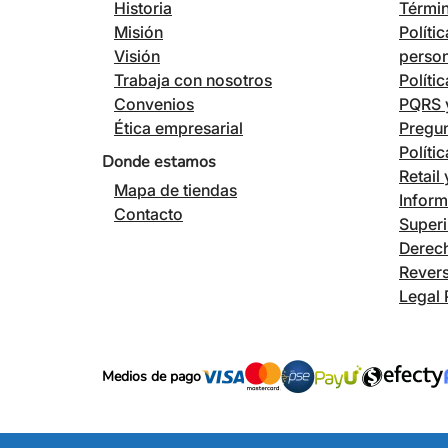
Historia
Términ
Misión
Políti
Visión
perso
Trabaja con nosotros
Políti
Convenios
PQRS y
Ética empresarial
Pregun
Políti
Donde estamos
Retail
Mapa de tiendas
Inform
Contacto
Superi
Derech
Revers
Legal 
Medios de pago