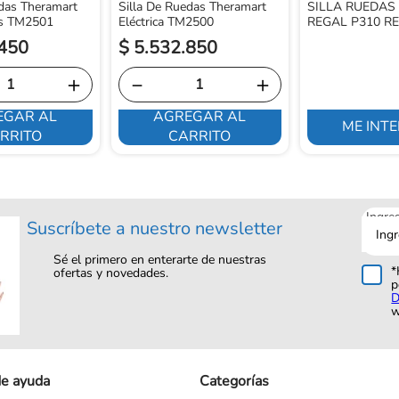
edas Theramart
Silla De Ruedas Theramart
SILLA RUEDAS
us TM2501
Eléctrica TM2500
REGAL P310 R
450
$
5
.
532
.
850
＋
－
＋
EGAR AL
AGREGAR AL
ME INT
RRITO
CARRITO
Ingre
Suscríbete a nuestro newsletter
tu
corre
Sé el primero en enterarte de nuestras
*
ofertas y novedades.
p
D
w
de ayuda
Categorías