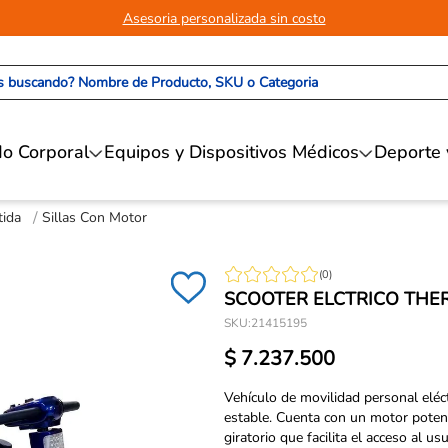
Asesoria personalizada sin costo
 buscando? Nombre de Producto, SKU o Categoria
o Corporal
Equipos y Dispositivos Médicos
Deporte 
tida
Sillas Con Motor
(
0
)
SCOOTER ELCTRICO THE
SKU
:
21415195
$
7
.
237
.
500
Vehículo de movilidad personal eléc
estable. Cuenta con un motor potent
giratorio que facilita el acceso al 