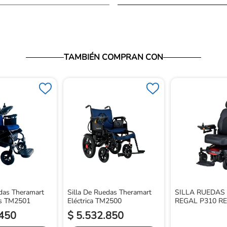
TAMBIÉN COMPRAN CON
edas Theramart
Silla De Ruedas Theramart
SILLA RUEDAS
us TM2501
Eléctrica TM2500
REGAL P310 R
450
$
5
.
532
.
850