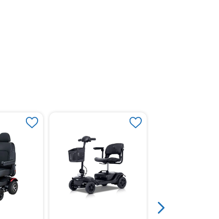
Scooter Roadster Me
Ruedas Roja