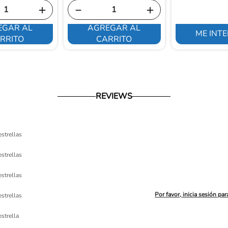
＋
－
＋
EGAR AL
AGREGAR AL
ME INT
RRITO
CARRITO
REVIEWS
estrellas
estrellas
estrellas
Por favor, inicia sesión par
estrellas
ón 
estrella