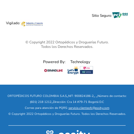
Cuidado Personal
Alimentos & Bebidas
Black Friday 2025 - Ortopédicos Futuro
Sitio Seguro:
Ofertas mega sale
Vigilado:
© Copyright 2022 Ortopédicos y Droguerías Futuro.
Todos los Derechos Reservados.
Powered By:
Technology
ORTOPÉDICOS FUTURO COLOMBIA S.A.S
_
NIT: 900824186-2
_
_
Número de contacto:
(601) 218 1212
_
Dirección: Cra 14 #79-71 Bogotá D.C
Correo para atención de PQRS:
servicio.clienteofc@essity.com
© Copyright 2022 Ortopédicos y Droguerías Futuro. Todos los Derechos Reservados.