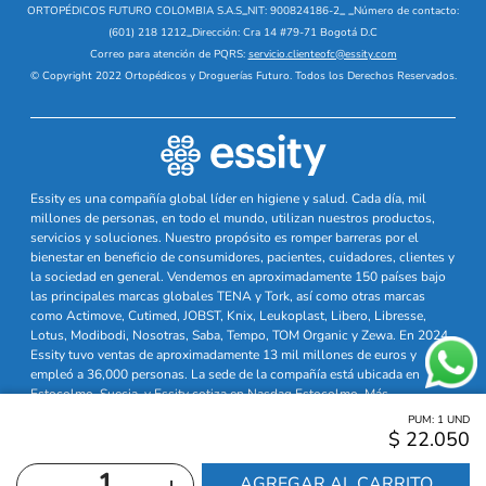
ORTOPÉDICOS FUTURO COLOMBIA S.A.S
_
NIT: 900824186-2
_
_
Número de contacto:
(601) 218 1212
_
Dirección: Cra 14 #79-71 Bogotá D.C
Correo para atención de PQRS:
servicio.clienteofc@essity.com
© Copyright 2022 Ortopédicos y Droguerías Futuro. Todos los Derechos Reservados.
Essity es una compañía global líder en higiene y salud. Cada día, mil
millones de personas, en todo el mundo, utilizan nuestros productos,
servicios y soluciones. Nuestro propósito es romper barreras por el
bienestar en beneficio de consumidores, pacientes, cuidadores, clientes y
la sociedad en general. Vendemos en aproximadamente 150 países bajo
las principales marcas globales TENA y Tork, así como otras marcas
como Actimove, Cutimed, JOBST, Knix, Leukoplast, Libero, Libresse,
Lotus, Modibodi, Nosotras, Saba, Tempo, TOM Organic y Zewa. En 2024,
Essity tuvo ventas de aproximadamente 13 mil millones de euros y
empleó a 36,000 personas. La sede de la compañía está ubicada en
Estocolmo, Suecia, y Essity cotiza en Nasdaq Estocolmo. Más
información en
www.essity.com
PUM:
1
UND
$
22
.
050
－
＋
AGREGAR AL CARRITO