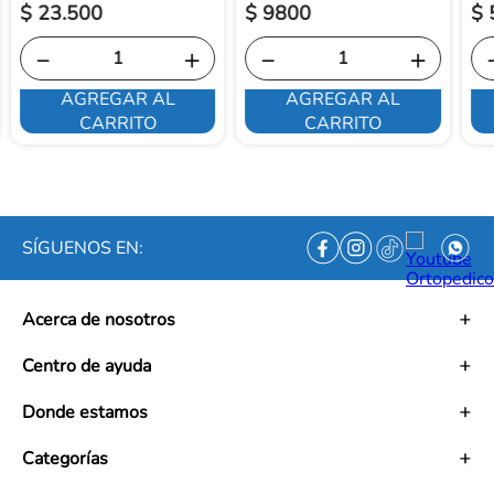
$
23
.
500
$
9800
$
－
＋
－
＋
AGREGAR AL
AGREGAR AL
CARRITO
CARRITO
SÍGUENOS EN:
Acerca de nosotros
Historia
Centro de ayuda
Misión
Visión
Términos y condiciones
Donde estamos
Trabaja con nosotros
Políticas de tratamiento de datos personales
Convenios
Políticas de envío
Mapa de tiendas
Categorías
Ética empresarial
PQRS y Garantías
Contacto
Preguntas frecuentes
Medias de Compresión