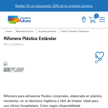
Recibe YA un descuento 10% en tu primera compra.
0
Bienestar En Casa
Ayudas Sanitarias
Patos Y Orinales Y Rinoneras
Riñonera Plástica Estándar
SKU
:
21206441
Riñonera para almacenar fluidos corporales, elaborada en plástico
resistente, no se decolora, higiénica y fácil de limpiar. Ideal para
uso clínico-hospitalario. Color según disponibilidad.