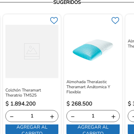
SUGERIDOS
Al
Th
Almohada Theralastic
Theramart Anátomica Y
Colchón Theramart
Flexible
Theratrio TM525
$
1
.
894
.
200
$
268
.
500
$
－
＋
－
＋
AGREGAR AL
AGREGAR AL
CARRITO
CARRITO