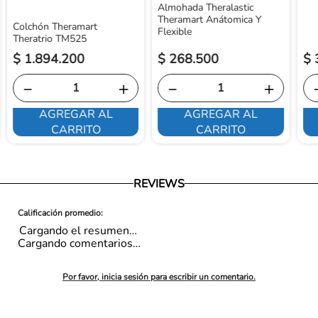
Almohada Theralastic
Theramart Anátomica Y
Colchón Theramart
Flexible
Theratrio TM525
$
1
.
894
.
200
$
268
.
500
$
－
＋
－
＋
AGREGAR AL
AGREGAR AL
CARRITO
CARRITO
REVIEWS
Cargando el resumen…
Cargando comentarios…
Por favor, inicia sesión para escribir un comentario.