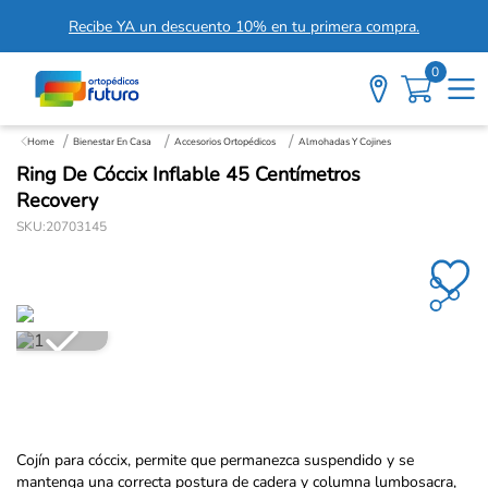
Recibe YA un descuento 10% en tu primera compra.
0
Bienestar En Casa
Accesorios Ortopédicos
Almohadas Y Cojines
Ring De Cóccix Inflable 45 Centímetros
Recovery
SKU
:
20703145
Cojín para cóccix, permite que permanezca suspendido y se
mantenga una correcta postura de cadera y columna lumbosacra,