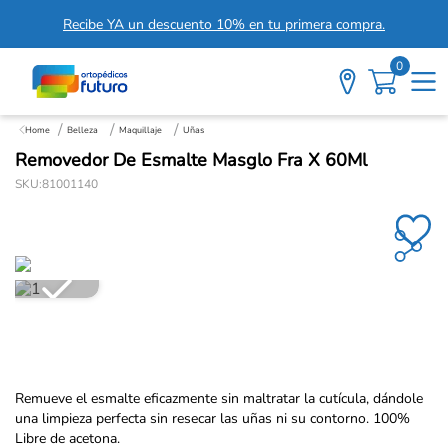
Recibe YA un descuento 10% en tu primera compra.
0
Belleza
Maquillaje
Uñas
Removedor De Esmalte Masglo Fra X 60Ml
SKU
:
81001140
Remueve el esmalte eficazmente sin maltratar la cutícula, dándole
una limpieza perfecta sin resecar las uñas ni su contorno. 100%
Libre de acetona.