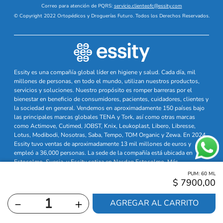
Correo para atención de PQRS:
servicio.clienteofc@essity.com
© Copyright 2022 Ortopédicos y Droguerías Futuro. Todos los Derechos Reservados.
Essity es una compañía global líder en higiene y salud. Cada día, mil
millones de personas, en todo el mundo, utilizan nuestros productos,
servicios y soluciones. Nuestro propósito es romper barreras por el
bienestar en beneficio de consumidores, pacientes, cuidadores, clientes y
la sociedad en general. Vendemos en aproximadamente 150 países bajo
las principales marcas globales TENA y Tork, así como otras marcas
como Actimove, Cutimed, JOBST, Knix, Leukoplast, Libero, Libresse,
Lotus, Modibodi, Nosotras, Saba, Tempo, TOM Organic y Zewa. En 2024,
Essity tuvo ventas de aproximadamente 13 mil millones de euros y
empleó a 36,000 personas. La sede de la compañía está ubicada en
Estocolmo, Suecia, y Essity cotiza en Nasdaq Estocolmo. Más
información en
www.essity.com
PUM:
60
ML
$
7900
,
00
－
＋
AGREGAR AL CARRITO