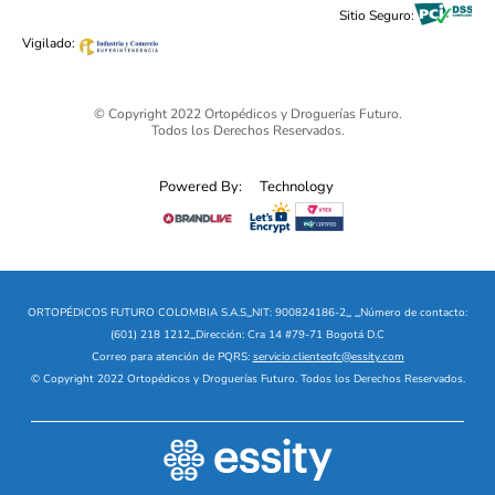
Black Friday 2025 - Ortopédicos Futuro
Sitio Seguro:
Ofertas mega sale
Vigilado:
© Copyright 2022 Ortopédicos y Droguerías Futuro.
Todos los Derechos Reservados.
Powered By:
Technology
ORTOPÉDICOS FUTURO COLOMBIA S.A.S
_
NIT: 900824186-2
_
_
Número de contacto:
(601) 218 1212
_
Dirección: Cra 14 #79-71 Bogotá D.C
Correo para atención de PQRS:
servicio.clienteofc@essity.com
© Copyright 2022 Ortopédicos y Droguerías Futuro. Todos los Derechos Reservados.