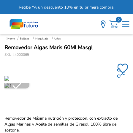
Recibe YA un descuento 10% en tu primera compra.
0
Belleza
Maquillaje
Uñas
Removedor Algas Maris 60Ml Masgl
SKU
:
44000065
Removedor de Máxima nutrición y protección, con extracto de
Algas Marinas y Aceite de semillas de Girasol. 100% libre de
acetona.