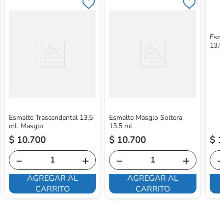
Es
13.
Esmalte Trascendental 13,5
Esmalte Masglo Soltera
mL Masglo
13.5 ml
$
10
.
700
$
10
.
700
$
－
＋
－
＋
AGREGAR AL
AGREGAR AL
CARRITO
CARRITO