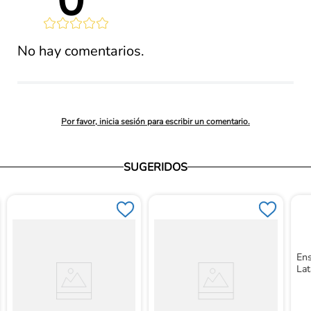
0 
lificación 
No hay comentarios.
promedio
Por favor, inicia sesión para escribir un comentario.
SUGERIDOS
Ens
Lat