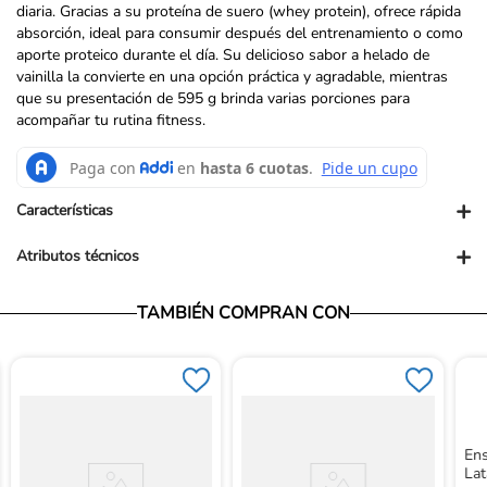
diaria. Gracias a su proteína de suero (whey protein), ofrece rápida
absorción, ideal para consumir después del entrenamiento o como
aporte proteico durante el día. Su delicioso sabor a helado de
vainilla la convierte en una opción práctica y agradable, mientras
que su presentación de 595 g brinda varias porciones para
acompañar tu rutina fitness.
+
Características
+
Atributos técnicos
Vendedor: Ortopédicos Futuro
TAMBIÉN COMPRAN CON
Garantía: Para conocer nuestra política de garantía, ingresa al
siguiente link: https://www.ortopedicosfuturo.com/cambios-y-
garantias
Términos y Condiciones: Para conocer nuestros términos y
condiciones, ingresa al siguiente link:
https://www.ortopedicosfuturo.com/terminos-y-condiciones
Devoluciones: Para conocer nuestra política de devoluciones,
Ens
ingresa al siguiente link:
Lat
https://www.ortopedicosfuturo.com/reversion-de-pago