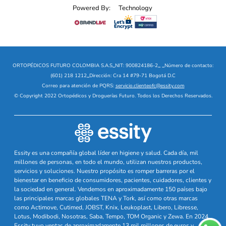
Powered By:
Technology
ORTOPÉDICOS FUTURO COLOMBIA S.A.S
_
NIT: 900824186-2
_
_
Número de contacto:
(601) 218 1212
_
Dirección: Cra 14 #79-71 Bogotá D.C
Correo para atención de PQRS:
servicio.clienteofc@essity.com
© Copyright 2022 Ortopédicos y Droguerías Futuro. Todos los Derechos Reservados.
Essity es una compañía global líder en higiene y salud. Cada día, mil
millones de personas, en todo el mundo, utilizan nuestros productos,
servicios y soluciones. Nuestro propósito es romper barreras por el
bienestar en beneficio de consumidores, pacientes, cuidadores, clientes y
la sociedad en general. Vendemos en aproximadamente 150 países bajo
las principales marcas globales TENA y Tork, así como otras marcas
como Actimove, Cutimed, JOBST, Knix, Leukoplast, Libero, Libresse,
Lotus, Modibodi, Nosotras, Saba, Tempo, TOM Organic y Zewa. En 2024,
Essity tuvo ventas de aproximadamente 13 mil millones de euros y