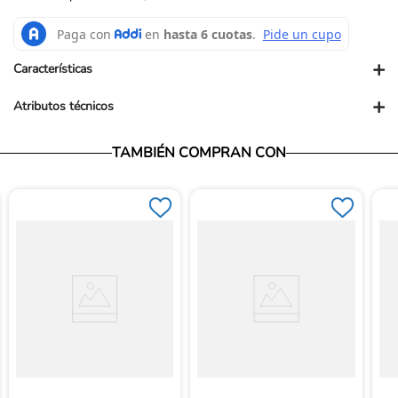
+
Características
+
Atributos técnicos
Presentación comercial: UN
Presentación PUM: UND
Vendedor: Ortopédicos Futuro
TAMBIÉN COMPRAN CON
Garantía: Para conocer nuestra políticas de garantía, ingresa al
siguiente link: https://www.ortopedicosfuturo.com/cambios-y-
garantias
Términos y Condiciones: Para conocer nuestros términos y
condiciones, ingresa al siguiente link:
https://www.ortopedicosfuturo.com/terminos-y-condiciones
Devoluciones: Para conocer nuestra políticas de devoluciones,
ingresa al siguiente link:
https://www.ortopedicosfuturo.com/reversion-de-pago