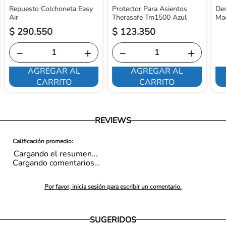
Repuesto Colchoneta Easy
Protector Para Asientos
Des
Air
Therasafe Tm1500 Azul
Ma
$
290
.
550
$
123
.
350
－
＋
－
＋
AGREGAR AL
AGREGAR AL
CARRITO
CARRITO
REVIEWS
Cargando el resumen…
Cargando comentarios…
Por favor, inicia sesión para escribir un comentario.
SUGERIDOS