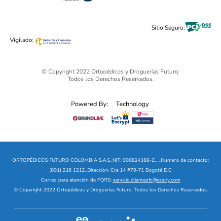
Cuidado Personal
Alimentos & Bebidas
Black Friday 2025 - Ortopédicos Futuro
Sitio Seguro:
Ofertas mega sale
Vigilado:
© Copyright 2022 Ortopédicos y Droguerías Futuro.
Todos los Derechos Reservados.
Powered By:
Technology
ORTOPÉDICOS FUTURO COLOMBIA S.A.S
_
NIT: 900824186-2
_
_
Número de contacto:
(601) 218 1212
_
Dirección: Cra 14 #79-71 Bogotá D.C
Correo para atención de PQRS:
servicio.clienteofc@essity.com
© Copyright 2022 Ortopédicos y Droguerías Futuro. Todos los Derechos Reservados.