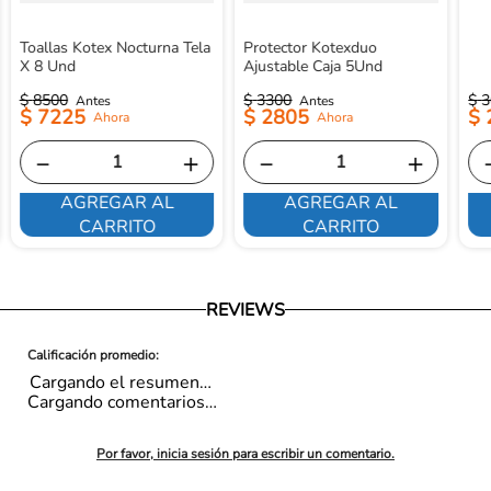
Toallas Kotex Nocturna Tela
Protector Kotexduo
X 8 Und
Ajustable Caja 5Und
$
8500
$
3300
$
3
$
7225
$
2805
$
－
＋
－
＋
AGREGAR AL
AGREGAR AL
CARRITO
CARRITO
REVIEWS
Cargando el resumen…
Cargando comentarios…
Por favor, inicia sesión para escribir un comentario.