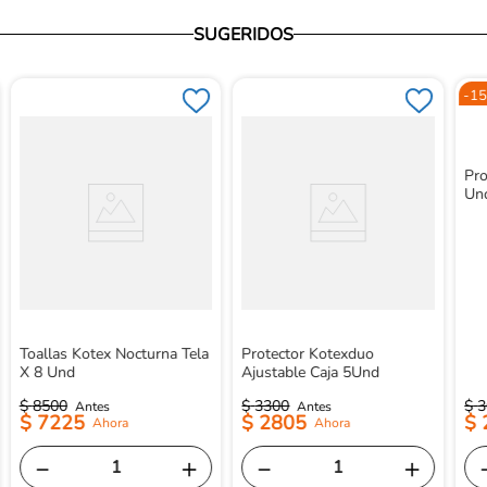
SUGERIDOS
-
15
Pro
Un
Toallas Kotex Nocturna Tela
Protector Kotexduo
X 8 Und
Ajustable Caja 5Und
$
8500
$
3300
$
3
$
7225
$
2805
$
－
＋
－
＋