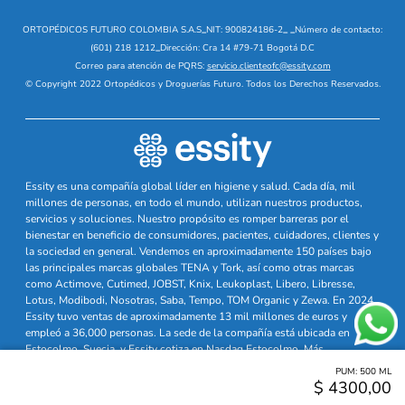
ORTOPÉDICOS FUTURO COLOMBIA S.A.S
_
NIT: 900824186-2
_
_
Número de contacto:
(601) 218 1212
_
Dirección: Cra 14 #79-71 Bogotá D.C
Correo para atención de PQRS:
servicio.clienteofc@essity.com
© Copyright 2022 Ortopédicos y Droguerías Futuro. Todos los Derechos Reservados.
Essity es una compañía global líder en higiene y salud. Cada día, mil
millones de personas, en todo el mundo, utilizan nuestros productos,
servicios y soluciones. Nuestro propósito es romper barreras por el
bienestar en beneficio de consumidores, pacientes, cuidadores, clientes y
la sociedad en general. Vendemos en aproximadamente 150 países bajo
las principales marcas globales TENA y Tork, así como otras marcas
como Actimove, Cutimed, JOBST, Knix, Leukoplast, Libero, Libresse,
Lotus, Modibodi, Nosotras, Saba, Tempo, TOM Organic y Zewa. En 2024,
Essity tuvo ventas de aproximadamente 13 mil millones de euros y
empleó a 36,000 personas. La sede de la compañía está ubicada en
Estocolmo, Suecia, y Essity cotiza en Nasdaq Estocolmo. Más
información en
www.essity.com
PUM:
500
ML
$
4300
,
00