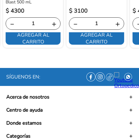
Blast 500 mL
$
4300
$
3100
$
－
＋
－
＋
AGREGAR AL
AGREGAR AL
CARRITO
CARRITO
SÍGUENOS EN:
Acerca de nosotros
Historia
Centro de ayuda
Misión
Visión
Términos y condiciones
Donde estamos
Trabaja con nosotros
Políticas de tratamiento de datos personales
Convenios
Políticas de envío
Mapa de tiendas
Categorías
Ética empresarial
PQRS y Garantías
Contacto