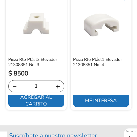
Pieza Rto Plást2 Elevador
Pieza Rto Plást1 Elevador
21308351 No. 3
21308351 No. 4
$
8500
－
＋
AGREGAR AL
ME INTERESA
CARRITO
Ingre
Suscríbete a nuestro newsletter
tu