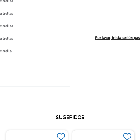
estrellas
estrellas
estrellas
Por favor, inicia sesión par
estrellas
ón 
estrella
io
SUGERIDOS