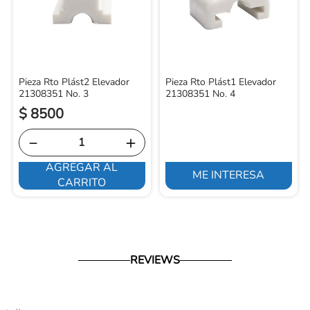
Pieza Rto Plást2 Elevador
Pieza Rto Plást1 Elevador
21308351 No. 3
21308351 No. 4
$
8500
－
＋
AGREGAR AL
ME INTERESA
CARRITO
REVIEWS