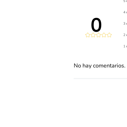
5 
4 
0 
3 
2 
Calificaci
1 
promed
No hay comentarios.