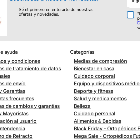
corre
Sé el primero en enterarte de nuestras
*
ofertas y novedades.
p
D
w
de ayuda
Categorías
os y condiciones
Medias de compresión
cas de tratamiento de datos
Bienestar en casa
nales
Cuidado corporal
cas de envío
Equipo y dispositivos médi
 Garantías
Deporte y fitness
tas frecuentes
Salud y medicamentos
cas de cambios y garantías
Belleza
 y Mayoristas
Cuidado personal
ación al usuario
Alimentos & Bebidas
ntendencia
Black Friday - Ortopédicos 
o de Retracto
Mega Sale - Ortopédicos Fu