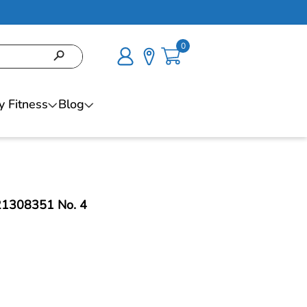
0
y Fitness
Blog
 21308351 No. 4