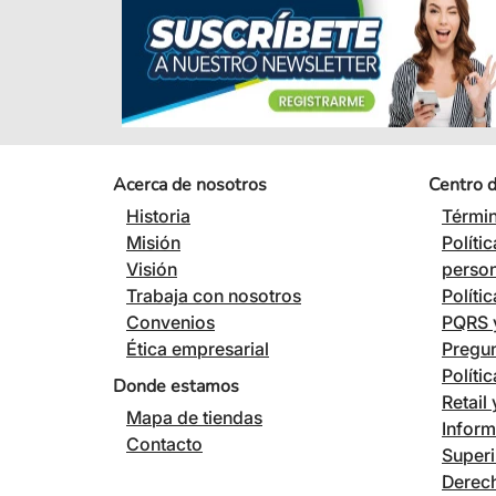
Acerca de nosotros
Centro 
Historia
Términ
Misión
Políti
Visión
perso
Trabaja con nosotros
Políti
Convenios
PQRS y
Ética empresarial
Pregun
Políti
Donde estamos
Retail
Mapa de tiendas
Inform
Contacto
Superi
Derech