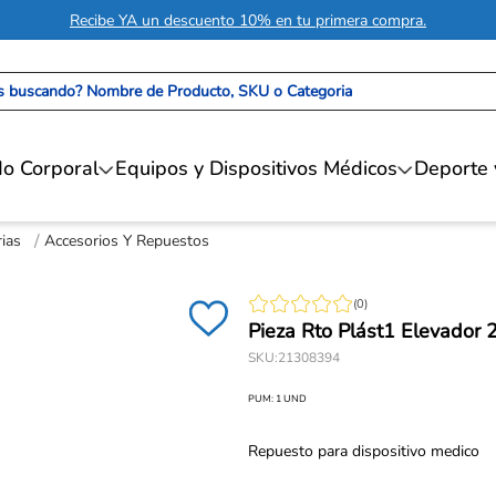
Recibe YA un descuento 10% en tu primera compra.
 buscando? Nombre de Producto, SKU o Categoria
o Corporal
Equipos y Dispositivos Médicos
Deporte 
ias
Accesorios Y Repuestos
(
0
)
Pieza Rto Plást1 Elevador
SKU
:
21308394
PUM:
1
UND
Repuesto para dispositivo medico