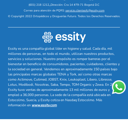
(601) 218 1212
_
Dirección: Cra 14 #79-71 Bogotá D.C
Correo para atención de PQRS:
servicio.clienteofc@essity.com
© Copyright 2022 Ortopédicos y Droguerías Futuro. Todos los Derechos Reservados.
Essity es una compañía global líder en higiene y salud. Cada día, mil
millones de personas, en todo el mundo, utilizan nuestros productos,
servicios y soluciones. Nuestro propósito es romper barreras por el
bienestar en beneficio de consumidores, pacientes, cuidadores, clientes y
la sociedad en general. Vendemos en aproximadamente 150 países bajo
las principales marcas globales TENA y Tork, así como otras marcas
como Actimove, Cutimed, JOBST, Knix, Leukoplast, Libero, Libresse,
Lotus, Modibodi, Nosotras, Saba, Tempo, TOM Organic y Zewa. En 2024,
Essity tuvo ventas de aproximadamente 13 mil millones de euros y
empleó a 36,000 personas. La sede de la compañía está ubicada en
Estocolmo, Suecia, y Essity cotiza en Nasdaq Estocolmo. Más
información en
www.essity.com