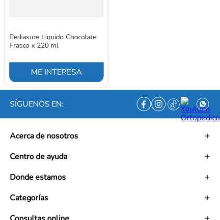
Pediasure Liquido Chocolate
Frasco x 220 ml
ME INTERESA
SÍGUENOS EN:
Acerca de nosotros
Historia
Centro de ayuda
Misión
Visión
Términos y condiciones
Donde estamos
Trabaja con nosotros
Políticas de tratamiento de datos personales
Convenios
Políticas de envío
Mapa de tiendas
Categorías
Ética empresarial
PQRS y Garantías
Contacto
Preguntas frecuentes
Medias de Compresión
Consultas online