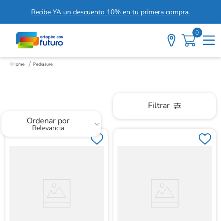
Recibe YA un descuento 10% en tu primera compra.
0
Pediasure
Pediasure
Filtrar
Ordenar por
Relevancia