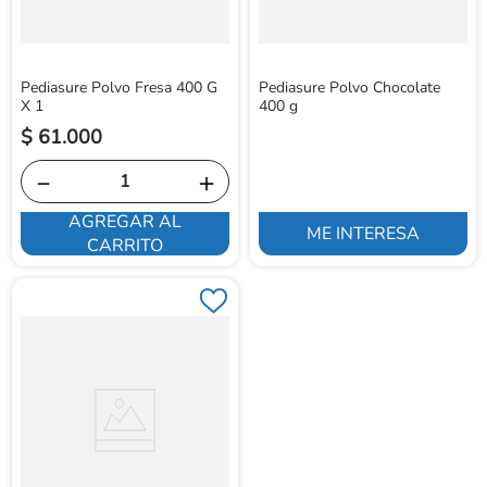
Pediasure Polvo Fresa 400 G
Pediasure Polvo Chocolate
X 1
400 g
$
61
.
000
－
＋
AGREGAR AL
ME INTERESA
CARRITO