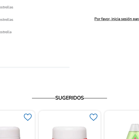
estrellas
Por favor, inicia sesión par
estrellas
ón 
estrella
io
SUGERIDOS