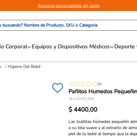
Asesoria personalizada sin costo
 buscando? Nombre de Producto, SKU o Categoria
o Corporal
Equipos y Dispositivos Médicos
Deporte 
s
Higiene Del Bebé
(
0
)
Pañitos Humedos Pequeñin
SKU
:
81001458
$
4400
,
00
Las toallitas húmedas pequeñín alme
a su tela suave y al extracto de al
piel de tu bebé al tiempo que la deja