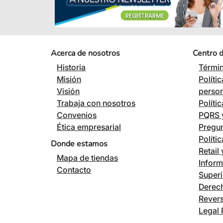
Acerca de nosotros
Centro 
Historia
Términ
Misión
Políti
Visión
perso
Trabaja con nosotros
Políti
Convenios
PQRS y
Ética empresarial
Pregun
Políti
Donde estamos
Retail
Mapa de tiendas
Inform
Contacto
Superi
Derech
Revers
Legal 