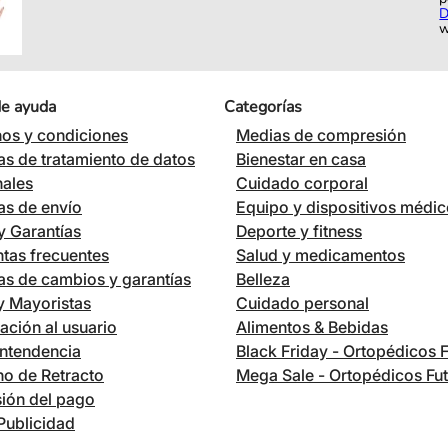
D
w
de ayuda
Categorías
os y condiciones
Medias de compresión
cas de tratamiento de datos
Bienestar en casa
nales
Cuidado corporal
cas de envío
Equipo y dispositivos médi
 Garantías
Deporte y fitness
tas frecuentes
Salud y medicamentos
cas de cambios y garantías
Belleza
 y Mayoristas
Cuidado personal
ación al usuario
Alimentos & Bebidas
ntendencia
Black Friday - Ortopédicos 
o de Retracto
Mega Sale - Ortopédicos Fu
ión del pago
Publicidad