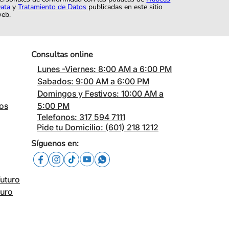
ata
y
Tratamiento de Datos
publicadas en este sitio
eb.
Consultas online
Lunes -Viernes: 8:00 AM a 6:00 PM
Sabados: 9:00 AM a 6:00 PM
Domingos y Festivos: 10:00 AM a
cos
5:00 PM
Telefonos: 317 594 7111
Pide tu Domicilio: (601) 218 1212
Síguenos en:
Futuro
turo