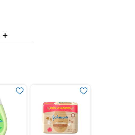
s
Crema Johnson Liqu
00mL