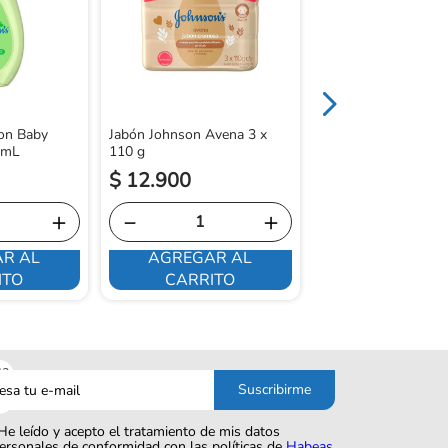
00mL
on Baby
Jabón Johnson Avena 3 x
0mL
110 g
$
12
.
900
$
19
.
400
＋
－
＋
－
R AL
AGREGAR AL
AGREGAR 
ITO
CARRITO
CARRITO
sa
Suscribirme
o
He leído y acepto el tratamiento de mis datos
ersonales de conformidad con las políticas de
Habeas