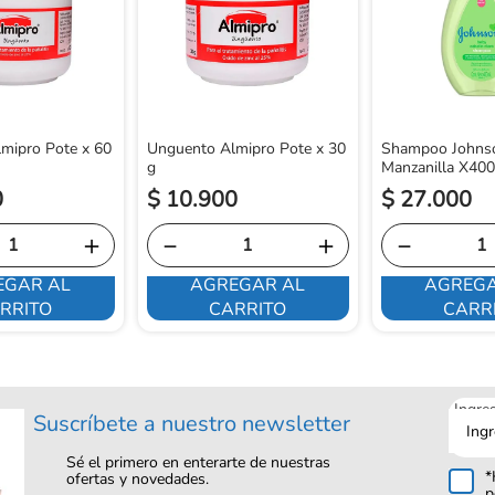
mipro Pote x 60
Unguento Almipro Pote x 30
Shampoo Johns
g
Manzanilla X40
0
$
10
.
900
$
27
.
000
＋
－
＋
－
EGAR AL
AGREGAR AL
AGREGA
RRITO
CARRITO
CARR
Ingre
Suscríbete a nuestro newsletter
tu
corre
Sé el primero en enterarte de nuestras
*
ofertas y novedades.
p