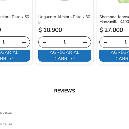
mipro Pote x 60
Unguento Almipro Pote x 30
Shampoo Johns
g
Manzanilla X40
0
$
10
.
900
$
27
.
000
＋
－
＋
－
EGAR AL
AGREGAR AL
AGREGA
RRITO
CARRITO
CARR
REVIEWS
estrellas
estrellas