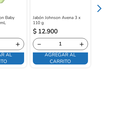
on Baby
Jabón Johnson Avena 3 x
0mL
110 g
$
12
.
900
$
19
.
400
＋
－
＋
－
R AL
AGREGAR AL
AGREGAR 
ITO
CARRITO
CARRITO