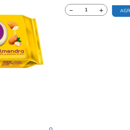
－
＋
AGR