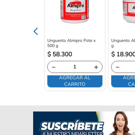
g X30Und
Unguento Almipro Pote x
Unguento Al
500 g
g
$
58
.
300
$
18
.
90
－
＋
－
AGREGAR AL
AGR
E INTERESA
CARRITO
CA