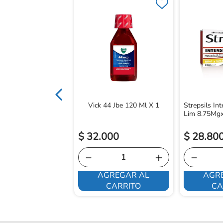
Got.Oral Uva 10 Mg
1 /Ml
Vick 44 Jbe 120 Ml X 1
Strepsils Int
Lim 8.75Mg
$
32
.
000
$
28
.
80
－
＋
－
AGREGAR AL
AGR
E INTERESA
CARRITO
CA