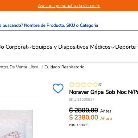
Asesoria personalizada sin costo
 buscando? Nombre de Producto, SKU o Categoria
o Corporal
Equipos y Dispositivos Médicos
Deporte 
tos De Venta Libre
Cuidado Respiratorio
(
0
)
Noraver Gripa Sob Noc N/P
SKU
:
81000527
$
2800
,
00
$
2380
,
00
PUM:
1
SOBRE