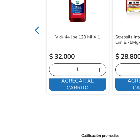
Vick 44 Jbe 120 Ml X 1
Strepsils Int
Lim 8.75Mg
$
32
.
000
$
28
.
80
－
＋
－
AGREGAR AL
AGR
E INTERESA
CARRITO
CA