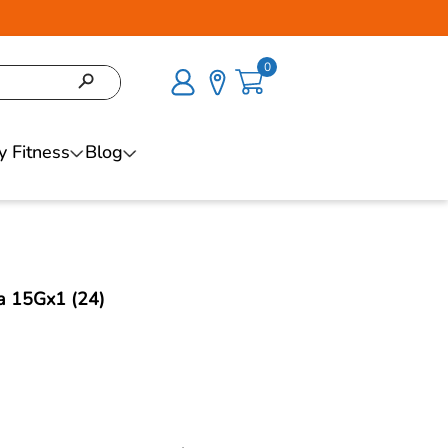
0
y Fitness
Blog
a 15Gx1 (24)