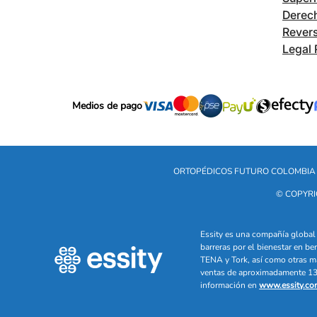
Derech
Revers
Legal 
Medios de pago
ORTOPÉDICOS FUTURO COLOMBIA 
© COPYRI
Essity es una compañía global 
barreras por el bienestar en b
TENA y Tork, así como otras m
ventas de aproximadamente 13 
información en
www.essity.co