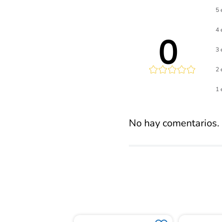
5 
4 
0 
3 
2 
Calificaci
1 
promed
No hay comentarios.