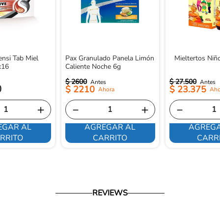
ensi Tab Miel
Pax Granulado Panela Limón
Mieltertos Niñ
x16
Caliente Noche 6g
$
2600
$
27
.
500
0
$
2210
$
23
.
375
＋
－
＋
－
EGAR AL
AGREGAR AL
AGREGA
RRITO
CARRITO
CARR
REVIEWS