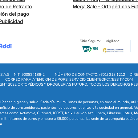
o de Retracto
Mega Sale - Ortopédicos Fu
ión del pago
Publicidad
Sitio Seguro:
Vigilado:
S.A.S
NIT: 900824186-2
NÚMERO DE CONTACTO: (601) 218 1212
DIRE
CORREO PARA ATENCIÓN DE PQRS:
SERVICIO.CLIENTEOFC@ESSITY.COM
GHT 2022 ORTOPÉDICOS Y DROGUERÍAS FUTURO. TODOS LOS DERECHOS RE
líder en higiene y salud. Cada día, mil millones de personas, en todo el mundo, uti
eneficio de consumidores, pacientes, cuidadores, clientes y la sociedad en general
arcas como Actimove, Cutimed, JOBST, Knix, Leukoplast, Libero, Libresse, Lotus, M
mil millones de euros y empleó a 36,000 personas. La sede de la compañía está ub
m