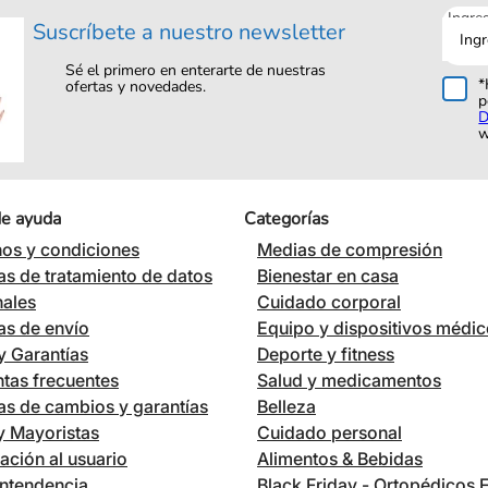
Ingre
Suscríbete a nuestro newsletter
tu
corre
Sé el primero en enterarte de nuestras
*
ofertas y novedades.
p
D
w
de ayuda
Categorías
os y condiciones
Medias de compresión
cas de tratamiento de datos
Bienestar en casa
nales
Cuidado corporal
cas de envío
Equipo y dispositivos médi
 Garantías
Deporte y fitness
tas frecuentes
Salud y medicamentos
cas de cambios y garantías
Belleza
 y Mayoristas
Cuidado personal
ación al usuario
Alimentos & Bebidas
ntendencia
Black Friday - Ortopédicos 