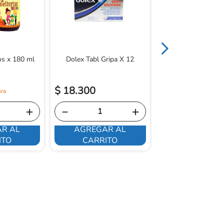
os x 180 ml
Dolex Tabl Gripa X 12
$
73
.
900
$
18
.
300
$
62
.
815
＋
－
＋
－
R AL
AGREGAR AL
AGREGAR 
ITO
CARRITO
CARRITO