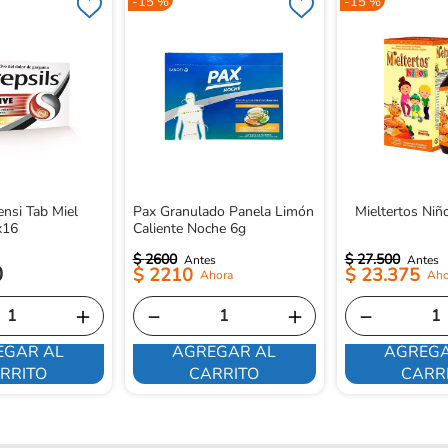
-
15 %
-
15 %
ensi Tab Miel
Pax Granulado Panela Limón
Mieltertos Niñ
x16
Caliente Noche 6g
$
2600
$
27
.
500
0
$
2210
$
23
.
375
＋
－
＋
－
EGAR AL
AGREGAR AL
AGREGA
RRITO
CARRITO
CARR