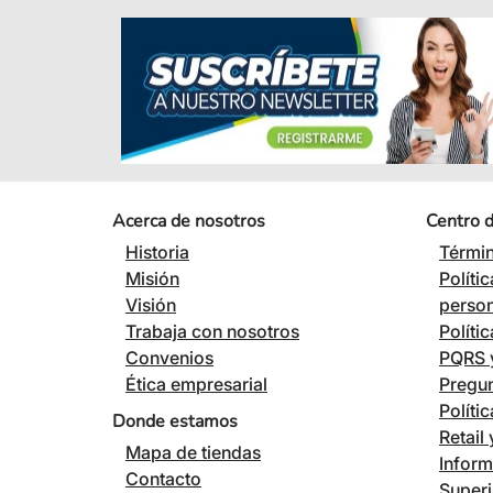
Acerca de nosotros
Centro 
Historia
Términ
Misión
Políti
Visión
perso
Trabaja con nosotros
Políti
Convenios
PQRS y
Ética empresarial
Pregun
Políti
Donde estamos
Retail
Mapa de tiendas
Inform
Contacto
Superi