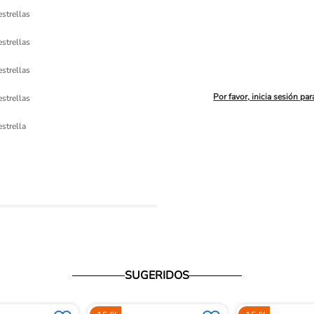
estrellas
estrellas
estrellas
Por favor, inicia sesión par
estrellas
ón 
estrella
io
SUGERIDOS