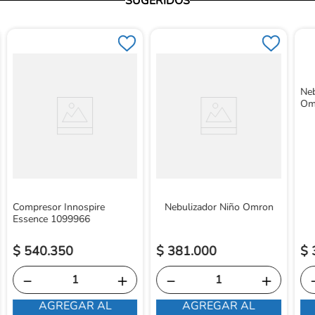
SUGERIDOS
Ne
Om
Compresor Innospire
Nebulizador Niño Omron
Essence 1099966
$
540
.
350
$
381
.
000
$
－
＋
－
＋
AGREGAR AL
AGREGAR AL